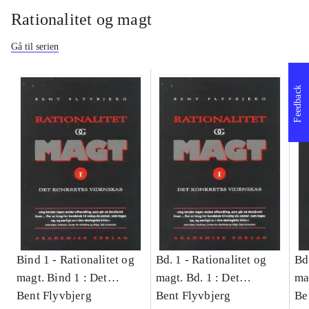
Rationalitet og magt
Gå til serien
Feedback
Bind 1 -
Rationalitet og
Bd. 1 -
Rationalitet og
Bd
magt. Bind 1 : Det
magt. Bd. 1 : Det
ma
konkretes videnskab
Bent Flyvbjerg
konkretes videnskab
Bent Flyvbjerg
ko
Be