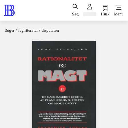
Søg
Log ind
Husk
Menu
Bøger / faglitteratur / disputatser