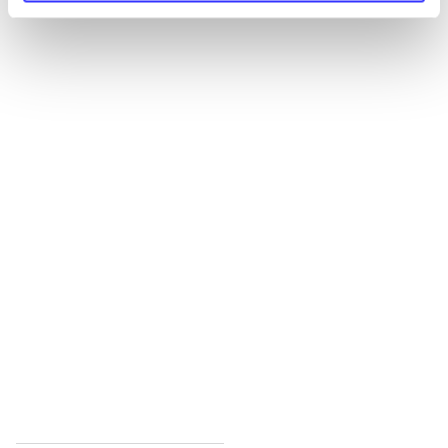
Alle registrerede artikler fordelt på udgivelser
...
...
...
...
...