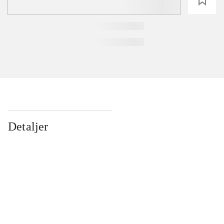
loading
Detaljer
...
...
...
...
...
...
...
...