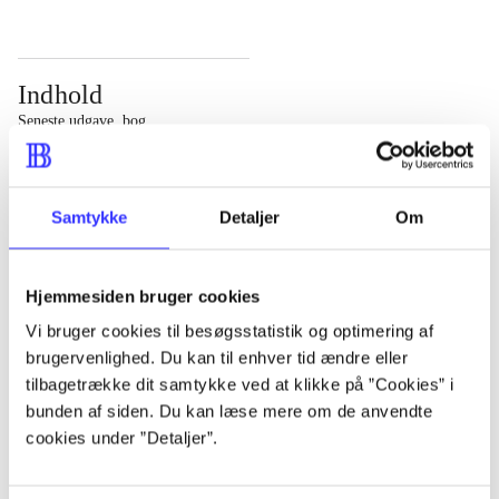
Indhold
Seneste udgave, bog
Bd. 1: Det konkretes videnskab. - 177 s. Bd. 2: Et case-
baseret studie af planlægning, politik og modernitet. -
Samtykke
Detaljer
Om
463 s.
Hjemmesiden bruger cookies
Vi bruger cookies til besøgsstatistik og optimering af
brugervenlighed. Du kan til enhver tid ændre eller
Tidsskrift
tilbagetrække dit samtykke ved at klikke på ”Cookies” i
Artiklen er en del af
bunden af siden. Du kan læse mere om de anvendte
cookies under ”Detaljer”.
lorem ipsum dolor sit amet ...
Tidsskrift