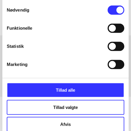
Samtykkevalg
Artiklerne i
handler ofte om
Nødvendig
Funktionelle
Statistik
Artikler med samme emner
Marketing
Fra
Tillad alle
Tillad valgte
Artikler
Afvis