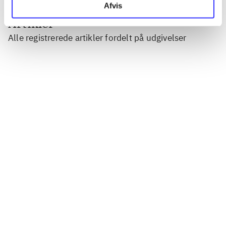
Afvis
Artikler
Alle registrerede artikler fordelt på udgivelser
...
...
...
...
...