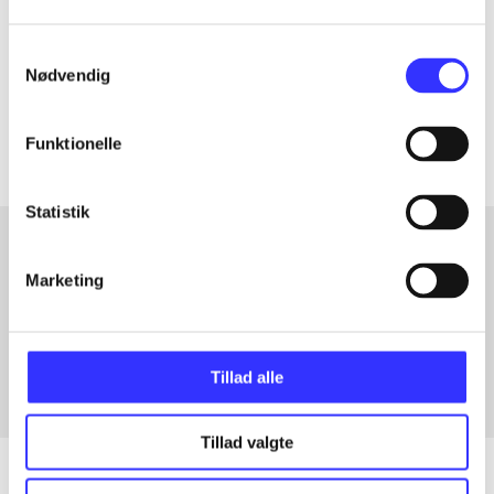
lorem ipsum dolor sit amet ...
Samtykkevalg
Tidsskrift
Nødvendig
Artiklerne i
handler ofte om
Funktionelle
Statistik
Marketing
Artikler med samme emner
Fra
Tillad alle
Tillad valgte