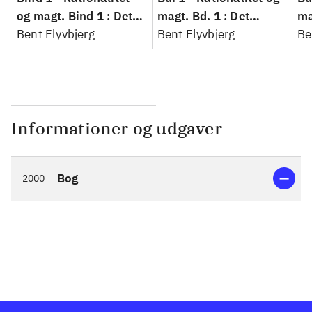
og magt. Bind 1 : Det
magt. Bd. 1 : Det
ma
konkretes videnskab
Bent Flyvbjerg
konkretes videnskab
Bent Flyvbjerg
ko
Be
Informationer og udgaver
Bog
2000