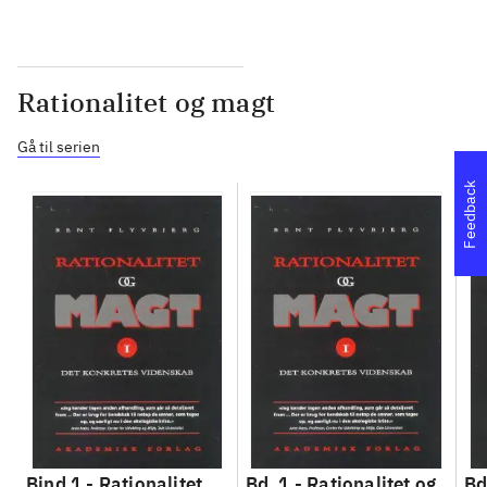
Rationalitet og magt
Gå til serien
Feedback
Bind 1 -
Rationalitet
Bd. 1 -
Rationalitet og
Bd