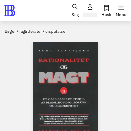
Søg
Log ind
Husk
Menu
Bøger / faglitteratur / disputatser