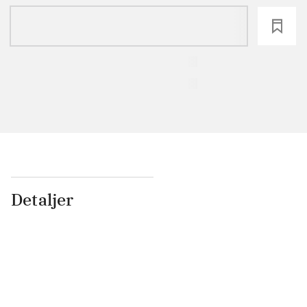
loading
Detaljer
...
...
...
...
...
...