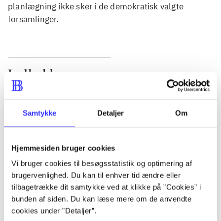
planlægning ikke sker i de demokratisk valgte
forsamlinger.
Indhold
Seneste udgave, bog
Bd. 1: Det konkretes videnskab. - 177 s. Bd. 2: Et
Samtykke
Detaljer
Om
case-baseret studie af planlægning, politik og
modernitet. - 463 s.
Hjemmesiden bruger cookies
Vi bruger cookies til besøgsstatistik og optimering af
brugervenlighed. Du kan til enhver tid ændre eller
tilbagetrække dit samtykke ved at klikke på ”Cookies” i
Tidsskrift
bunden af siden. Du kan læse mere om de anvendte
Artiklen er en del af
cookies under ”Detaljer”.