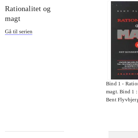
Rationalitet og
magt
Gå til serien
Bind 1 -
Ratio
magt. Bind 1 :
videnskab
Bent Flyvbjer