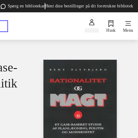
Spørg en bibliotekar
Hent dine bestillinger på dit foretrukne bibliotek
Log ind
Husk
Menu
ase-
itik