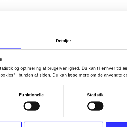
Artiklerne i
handler ofte om
lorem ipsum dolor sit amet ...
Tidsskrift
Detaljer
s
atistik og optimering af brugervenlighed. Du kan til enhver tid æn
ookies” i bunden af siden. Du kan læse mere om de anvendte co
Funktionelle
Statistik