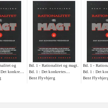
nalitet og
Bd. 1 -
Rationalitet og magt.
Bd. 1 -
Rationa
 Det konkretes
Bd. 1 : Det konkretes
Bd. 1 : Det ko
g
videnskab
Bent Flyvbjerg
videnskab
Bent Flyvbjer