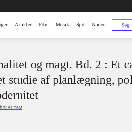
øger
Artikler
Film
Musik
Spil
Noder
Søg
alitet og magt. Bd. 2 : Et c
t studie af planlægning, pol
dernitet
litet og magt