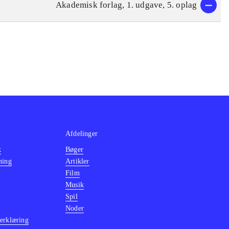
Akademisk forlag, 1. udgave, 5. oplag
Afdelinger
k
Bøger
ning
Artikler
Film
Musik
Spil
Noder
erklæring