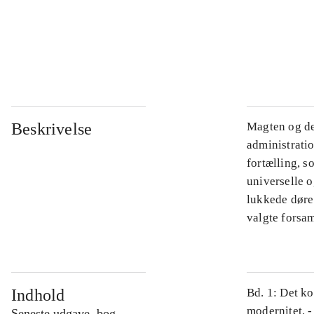
...
...
Beskrivelse
Magten og de
administratio
fortælling, s
universelle o
lukkede døre.
valgte forsam
Indhold
Bd. 1: Det ko
modernitet. -
Seneste udgave, bog