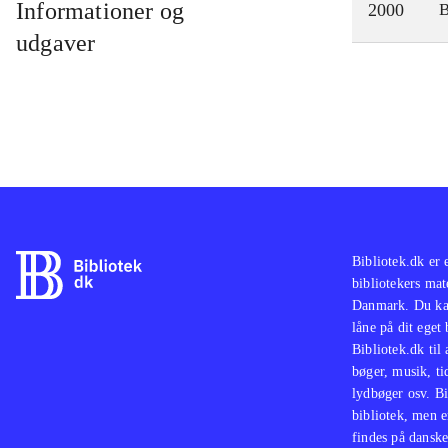
Informationer og
2000
udgaver
Bibliotek.dk er 
bibliotekers mat
Danmark. Du kan
låne på dit eget
Bibliotek.dk til
bøger, musik, tid
lydbøger osv. Bi
bibliotek, men e
findes på danske