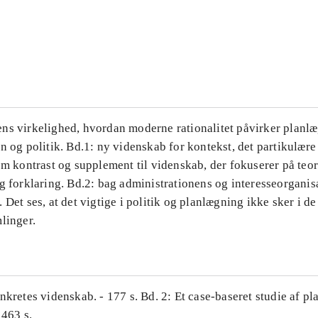
...
...
ns virkelighed, hvordan moderne rationalitet påvirker planl
n og politik. Bd.1: ny videnskab for kontekst, det partikulære
om kontrast og supplement til videnskab, der fokuserer på teor
g forklaring. Bd.2: bag administrationens og interesseorganis
 Det ses, at det vigtige i politik og planlægning ikke sker i d
linger.
nkretes videnskab. - 177 s. Bd. 2: Et case-baseret studie af pl
 463 s.