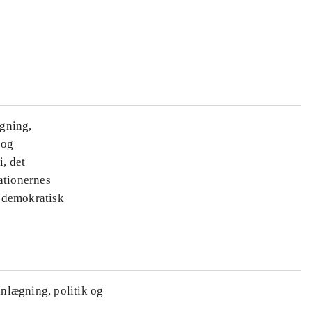
ægning,
 og
i, det
ationernes
e demokratisk
anlægning, politik og