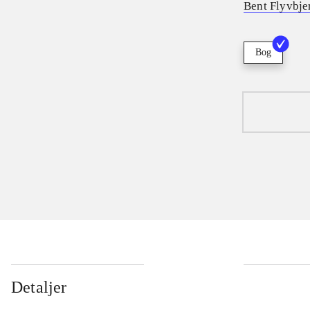
Bent Flyvbje
Bog
Detaljer
...
...