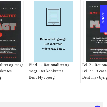
Feedback
litet og magt.
Bind 1 -
Rationalitet og
Bd. 2 -
Rationa
nkretes
magt. Det konkretes
Bd. 2 : Et cas
g
videnskab. Bind 1
Bent Flyvbjerg
studie af plan
Bent Flyvbjer
politik og mod