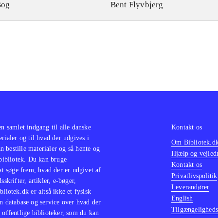
Bog
Bent Flyvbjerg
en samlet indgang til alle danske
Kontakt os
erialer og til hvad der udgives i
Om Bibliotek.d
 bestille materialer og så hente og
Hjælp og vejled
 bibliotek. Du kan bruge
Kontakt os
 at søge frem, hvad der er udgivet af
Privatlivspolitik
sskrifter, artikler, e-bøger,
Leverandører
bliotek.dk er altså ikke et fysisk
English
n database og service over hvad der
Tilgængeligheds
 offentlige biblioteker, som du kan