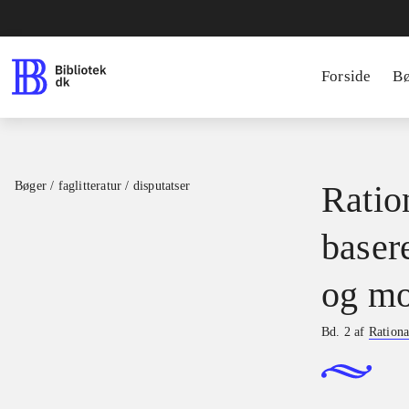
Forside
B
Bøger / faglitteratur / disputatser
Ration
basere
og mo
Bd. 2 af
Rationa