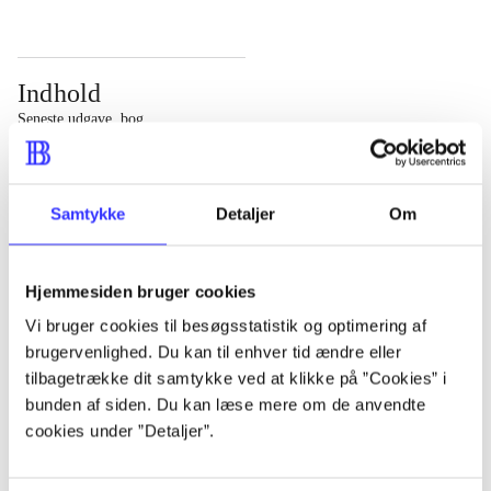
Indhold
Seneste udgave, bog
Bd. 1: Det konkretes videnskab. - 177 s. Bd. 2: Et case-
baseret studie af planlægning, politik og modernitet. -
Samtykke
Detaljer
Om
463 s.
Hjemmesiden bruger cookies
Vi bruger cookies til besøgsstatistik og optimering af
brugervenlighed. Du kan til enhver tid ændre eller
Tidsskrift
tilbagetrække dit samtykke ved at klikke på ”Cookies” i
Artiklen er en del af
bunden af siden. Du kan læse mere om de anvendte
cookies under ”Detaljer”.
lorem ipsum dolor sit amet ...
Tidsskrift