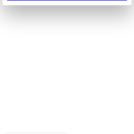
Alle registrerede artikler fordelt på udgivelser
...
...
...
...
...