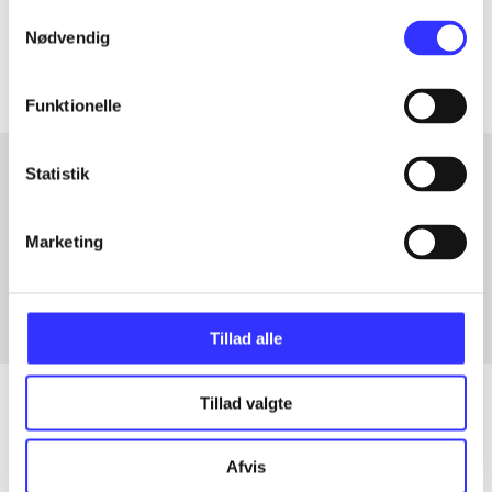
Samtykkevalg
Artiklerne i
handler ofte om
Nødvendig
Funktionelle
Statistik
Artikler med samme emner
Marketing
Fra
Tillad alle
Tillad valgte
Artikler
Afvis