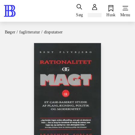
Søg
Log ind
Husk
Menu
Bøger / faglitteratur / disputatser