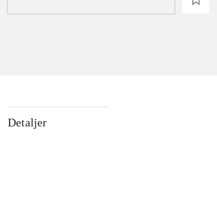
loading
Detaljer
...
...
...
...
...
...
...
...