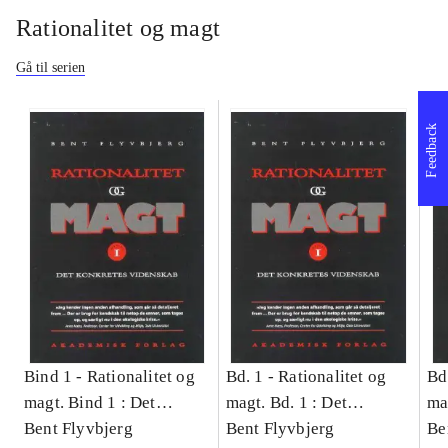
Rationalitet og magt
Gå til serien
Feedback
Bind 1 -
Rationalitet og
Bd. 1 -
Rationalitet og
Bd
magt. Bind 1 : Det
magt. Bd. 1 : Det
ma
konkretes videnskab
Bent Flyvbjerg
konkretes videnskab
Bent Flyvbjerg
ko
Be