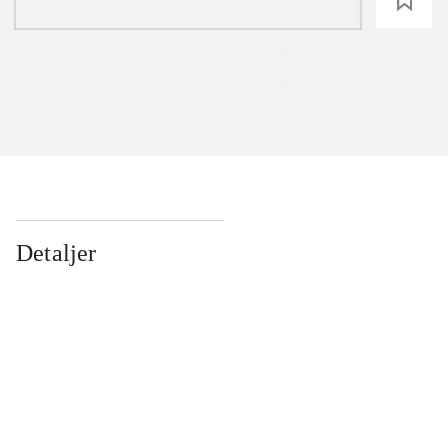
loading
Detaljer
...
...
...
...
...
...
...
...