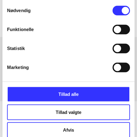
Samtykkevalg
Artiklerne i
handler ofte om
Nødvendig
Funktionelle
Statistik
Artikler med samme emner
Marketing
Fra
Tillad alle
Tillad valgte
Artikler
Afvis