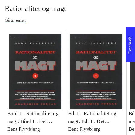
Rationalitet og magt
Gå til serien
Feedback
Bind 1 -
Rationalitet og
Bd. 1 -
Rationalitet og
Bd
magt. Bind 1 : Det
magt. Bd. 1 : Det
ma
konkretes videnskab
Bent Flyvbjerg
konkretes videnskab
Bent Flyvbjerg
ko
Be