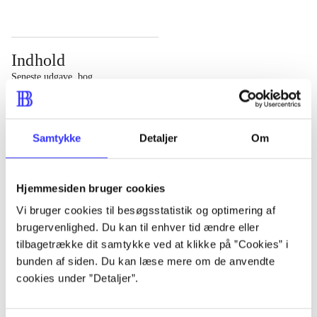
Indhold
Seneste udgave, bog
Bd. 1: Det konkretes videnskab. - 177 s. Bd. 2: Et case-
baseret studie af planlægning, politik og modernitet. -
Samtykke
Detaljer
Om
463 s.
Hjemmesiden bruger cookies
Vi bruger cookies til besøgsstatistik og optimering af
brugervenlighed. Du kan til enhver tid ændre eller
Tidsskrift
tilbagetrække dit samtykke ved at klikke på ”Cookies” i
Artiklen er en del af
bunden af siden. Du kan læse mere om de anvendte
cookies under ”Detaljer”.
lorem ipsum dolor sit amet ...
Tidsskrift