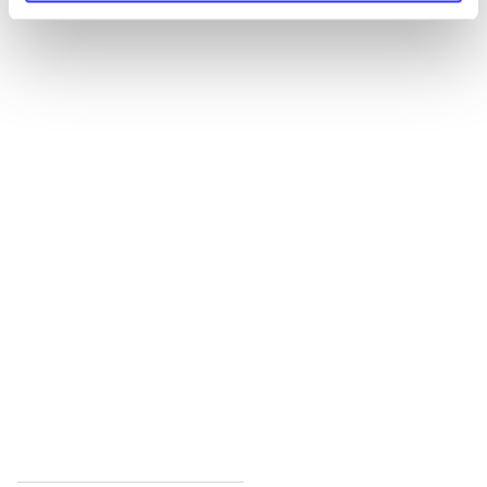
Alle registrerede artikler fordelt på udgivelser
...
...
...
...
...