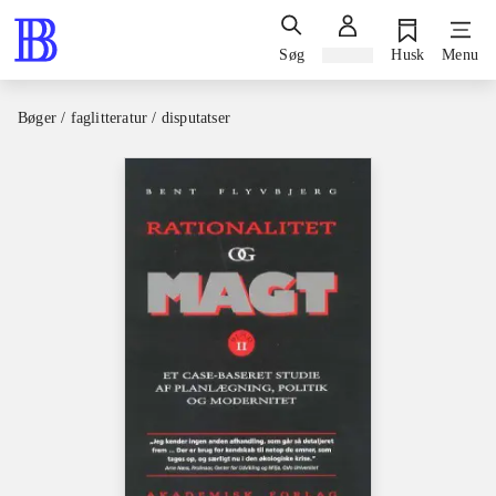
Søg
Log ind
Husk
Menu
Bøger / faglitteratur / disputatser