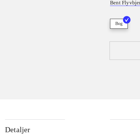
Bent Flyvbje
Bog
Detaljer
...
...