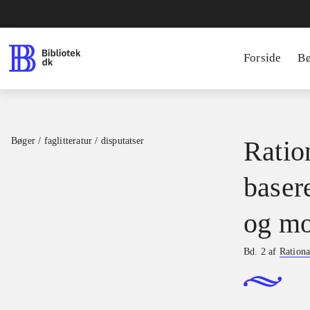
Forside
B
Bøger / faglitteratur / disputatser
Ration
basere
og mo
Bd. 2 af
Rationa