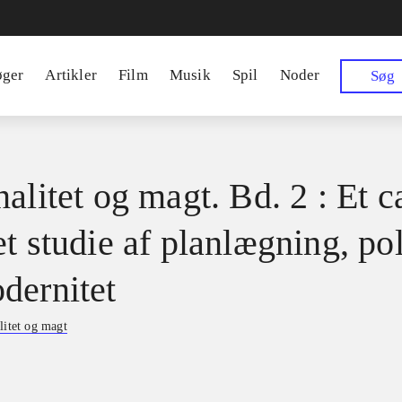
øger
Artikler
Film
Musik
Spil
Noder
Søg
alitet og magt. Bd. 2 : Et c
t studie af planlægning, pol
dernitet
litet og magt