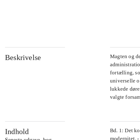
...
...
Beskrivelse
Magten og de
administratio
fortælling, s
universelle o
lukkede døre.
valgte forsam
Indhold
Bd. 1: Det ko
modernitet. -
Seneste udgave, bog