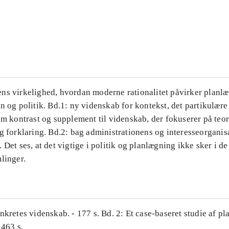
...
...
ns virkelighed, hvordan moderne rationalitet påvirker planl
n og politik. Bd.1: ny videnskab for kontekst, det partikulære
om kontrast og supplement til videnskab, der fokuserer på teor
g forklaring. Bd.2: bag administrationens og interesseorganis
 Det ses, at det vigtige i politik og planlægning ikke sker i d
linger.
nkretes videnskab. - 177 s. Bd. 2: Et case-baseret studie af pl
 463 s.