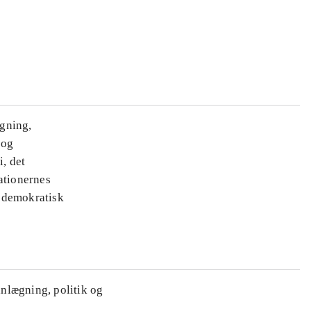
ægning,
 og
i, det
ationernes
e demokratisk
anlægning, politik og