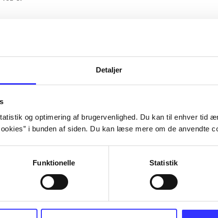
Artiklerne i
handler ofte om
lorem ipsum dolor sit amet ...
Tidsskrift
Detaljer
s
atistik og optimering af brugervenlighed. Du kan til enhver tid æn
ookies” i bunden af siden. Du kan læse mere om de anvendte co
Funktionelle
Statistik