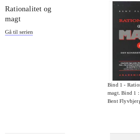
Rationalitet og
magt
Gå til serien
Bind 1 -
Ratio
magt. Bind 1 :
videnskab
Bent Flyvbjer