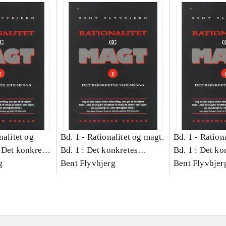
nalitet og
Bd. 1 -
Rationalitet og magt.
Bd. 1 -
Rationa
 Det konkretes
Bd. 1 : Det konkretes
Bd. 1 : Det ko
g
videnskab
Bent Flyvbjerg
videnskab
Bent Flyvbjer