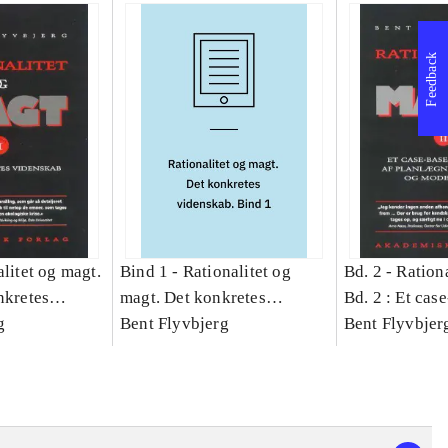
Feedback
litet og magt.
Bind 1 -
Rationalitet og
Bd. 2 -
Rationa
nkretes
magt. Det konkretes
Bd. 2 : Et cas
g
videnskab. Bind 1
Bent Flyvbjerg
studie af plan
Bent Flyvbjer
politik og mod