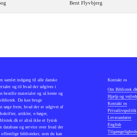
Bog
Bent Flyvbjerg
en samlet indgang til alle danske
Kontakt os
erialer og til hvad der udgives i
Om Bibliotek.d
 bestille materialer og så hente og
Hjælp og vejled
 bibliotek. Du kan bruge
Kontakt os
 at søge frem, hvad der er udgivet af
Privatlivspolitik
sskrifter, artikler, e-bøger,
Leverandører
bliotek.dk er altså ikke et fysisk
English
n database og service over hvad der
Tilgængeligheds
 offentlige biblioteker, som du kan