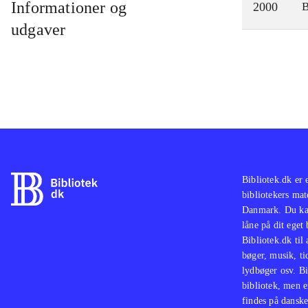
Informationer og
2000
udgaver
Bibliotek.dk er 
bibliotekers mat
Danmark. Du kan
låne på dit eget
Bibliotek.dk til
bøger, musik, tid
lydbøger osv. Bi
bibliotek, men e
findes på danske