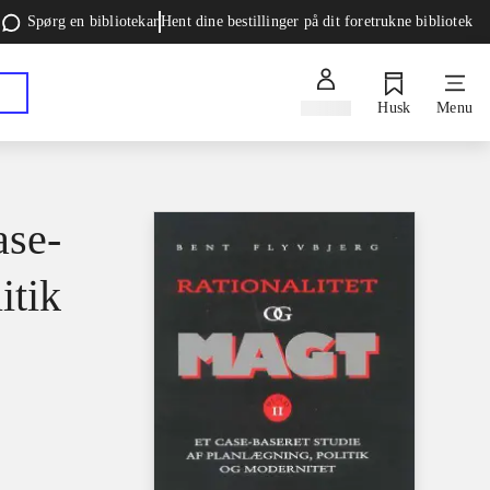
Spørg en bibliotekar
Hent dine bestillinger på dit foretrukne bibliotek
Log ind
Husk
Menu
ase-
itik