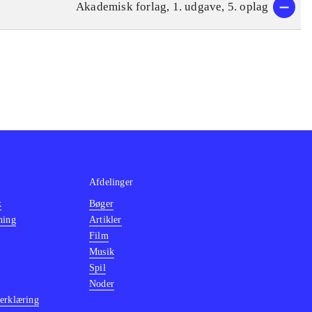
Akademisk forlag, 1. udgave, 5. oplag
Afdelinger
k
Bøger
ning
Artikler
Film
Musik
Spil
Noder
erklæring