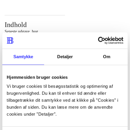
Indhold
Seneste udgave, bog
Bd. 1: Det konkretes videnskab. - 177 s. Bd. 2: Et case-
baseret studie af planlægning, politik og modernitet. -
Samtykke
Detaljer
Om
463 s.
Hjemmesiden bruger cookies
Vi bruger cookies til besøgsstatistik og optimering af
brugervenlighed. Du kan til enhver tid ændre eller
Tidsskrift
tilbagetrække dit samtykke ved at klikke på ”Cookies” i
Artiklen er en del af
bunden af siden. Du kan læse mere om de anvendte
cookies under ”Detaljer”.
lorem ipsum dolor sit amet ...
Tidsskrift