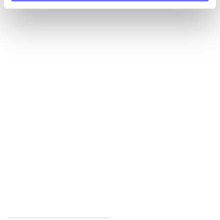
Alle registrerede artikler fordelt på udgivelser
...
...
...
...
...