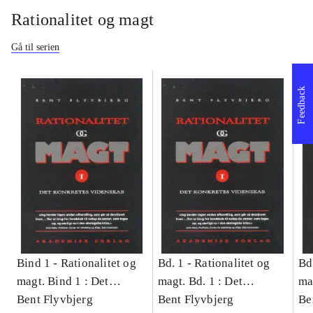
Rationalitet og magt
Gå til serien
Feedback
Bind 1 -
Rationalitet og
Bd. 1 -
Rationalitet og
Bd
magt. Bind 1 : Det
magt. Bd. 1 : Det
ma
konkretes videnskab
Bent Flyvbjerg
konkretes videnskab
Bent Flyvbjerg
ko
Be