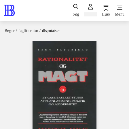
Søg
Log ind
Husk
Menu
Bøger / faglitteratur / disputatser