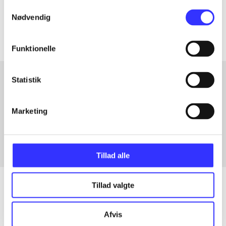
Samtykkevalg
Artiklerne i
handler ofte om
Nødvendig
Funktionelle
Statistik
Artikler med samme emner
Marketing
Fra
Tillad alle
Tillad valgte
Artikler
Afvis