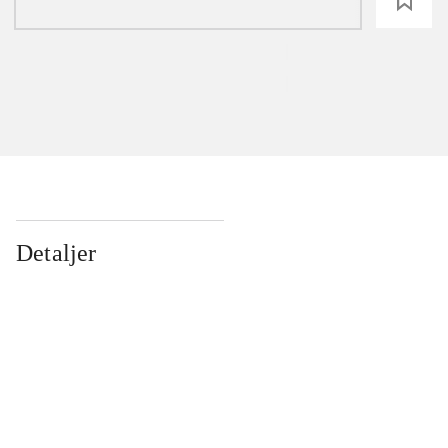
loading
Detaljer
...
...
...
...
...
...
...
...