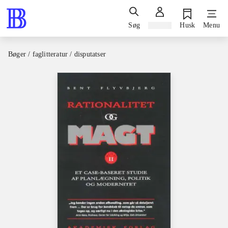
Søg
Log ind
Husk
Menu
Bøger / faglitteratur / disputatser