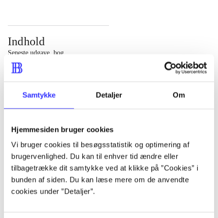
Indhold
Seneste udgave, bog
Bd. 1: Det konkretes videnskab. - 177 s. Bd. 2: Et case-
baseret studie af planlægning, politik og modernitet. -
Samtykke
Detaljer
Om
463 s.
Hjemmesiden bruger cookies
Vi bruger cookies til besøgsstatistik og optimering af
brugervenlighed. Du kan til enhver tid ændre eller
Tidsskrift
tilbagetrække dit samtykke ved at klikke på ”Cookies” i
Artiklen er en del af
bunden af siden. Du kan læse mere om de anvendte
cookies under ”Detaljer”.
lorem ipsum dolor sit amet ...
Tidsskrift