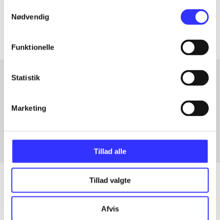
Samtykkevalg
Artiklerne i
handler ofte om
Nødvendig
Funktionelle
Statistik
Artikler med samme emner
Marketing
Fra
Tillad alle
Tillad valgte
Artikler
Afvis