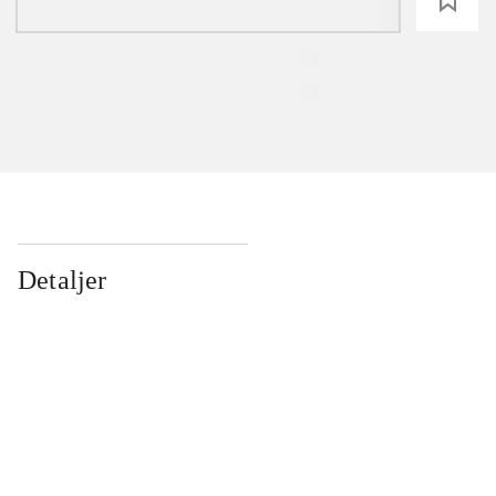
loading
Detaljer
...
...
...
...
...
...
...
...