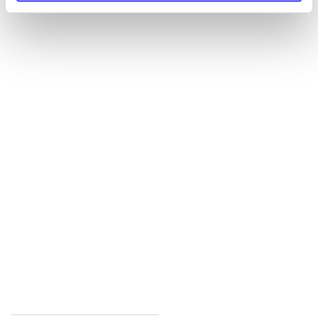
Alle registrerede artikler fordelt på udgivelser
...
...
...
...
...