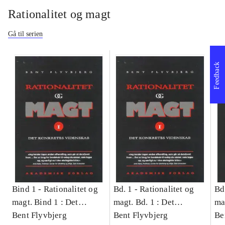
Rationalitet og magt
Gå til serien
Feedback
Bind 1 -
Rationalitet og
Bd. 1 -
Rationalitet og
Bd
magt. Bind 1 : Det
magt. Bd. 1 : Det
ma
konkretes videnskab
Bent Flyvbjerg
konkretes videnskab
Bent Flyvbjerg
ko
Be