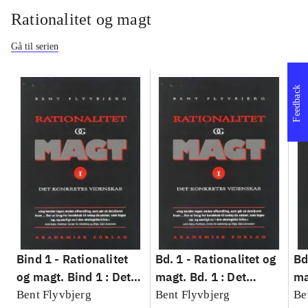
Rationalitet og magt
Gå til serien
Feedback
Bind 1 -
Rationalitet
Bd. 1 -
Rationalitet og
Bd
og magt. Bind 1 : Det
magt. Bd. 1 : Det
ma
konkretes videnskab
konkretes videnskab
ko
Bent Flyvbjerg
Bent Flyvbjerg
Be