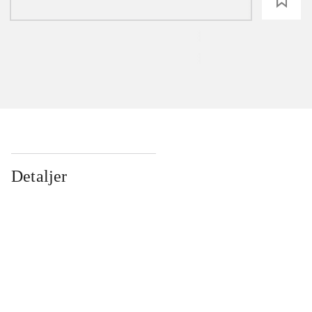
loading
Detaljer
...
...
...
...
...
...
...
...