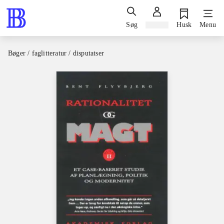
Søg
Log ind
Husk
Menu
Bøger / faglitteratur / disputatser