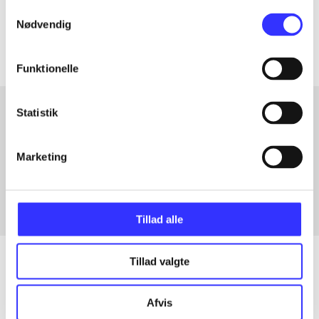
Samtykkevalg
Artiklerne i
handler ofte om
Nødvendig
Funktionelle
Statistik
Artikler med samme emner
Marketing
Fra
Tillad alle
Tillad valgte
Artikler
Afvis