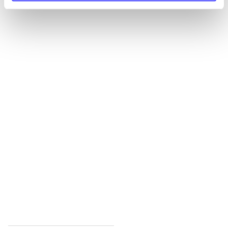
Alle registrerede artikler fordelt på udgivelser
...
...
...
...
...