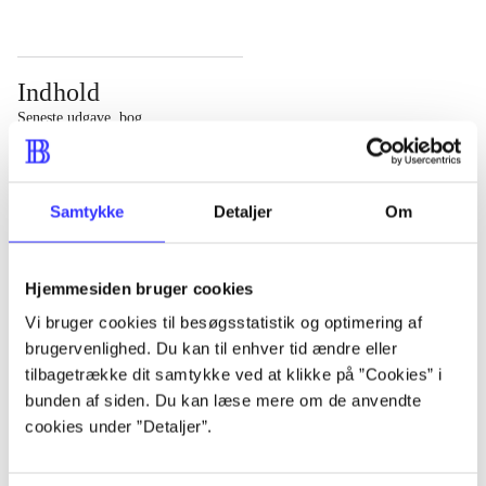
Indhold
Seneste udgave, bog
Bd. 1: Det konkretes videnskab. - 177 s. Bd. 2: Et case-
baseret studie af planlægning, politik og modernitet. -
Samtykke
Detaljer
Om
463 s.
Hjemmesiden bruger cookies
Vi bruger cookies til besøgsstatistik og optimering af
brugervenlighed. Du kan til enhver tid ændre eller
Tidsskrift
tilbagetrække dit samtykke ved at klikke på ”Cookies” i
Artiklen er en del af
bunden af siden. Du kan læse mere om de anvendte
cookies under ”Detaljer”.
lorem ipsum dolor sit amet ...
Tidsskrift