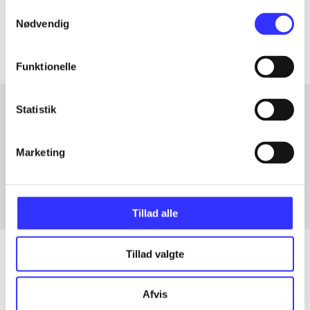
Samtykkevalg
Artiklerne i
handler ofte om
Nødvendig
Funktionelle
Statistik
Artikler med samme emner
Marketing
Fra
Tillad alle
Tillad valgte
Artikler
Afvis