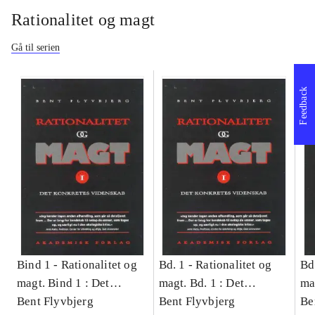
Rationalitet og magt
Gå til serien
Feedback
Bind 1 -
Rationalitet og
Bd. 1 -
Rationalitet og
Bd
magt. Bind 1 : Det
magt. Bd. 1 : Det
ma
konkretes videnskab
Bent Flyvbjerg
konkretes videnskab
Bent Flyvbjerg
ko
Be