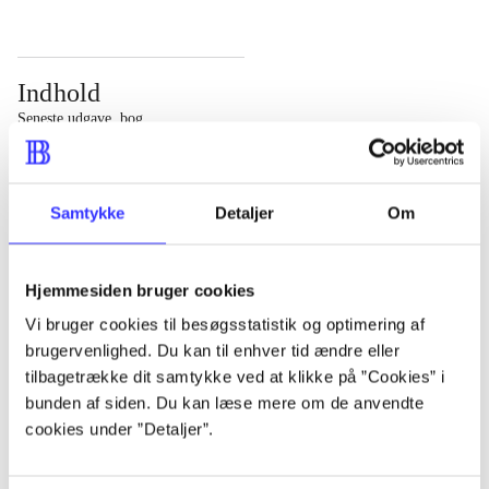
Indhold
Seneste udgave, bog
Bd. 1: Det konkretes videnskab. - 177 s. Bd. 2: Et case-
baseret studie af planlægning, politik og modernitet. -
Samtykke
Detaljer
Om
463 s.
Hjemmesiden bruger cookies
Vi bruger cookies til besøgsstatistik og optimering af
brugervenlighed. Du kan til enhver tid ændre eller
Tidsskrift
tilbagetrække dit samtykke ved at klikke på ”Cookies” i
Artiklen er en del af
bunden af siden. Du kan læse mere om de anvendte
cookies under ”Detaljer”.
lorem ipsum dolor sit amet ...
Tidsskrift