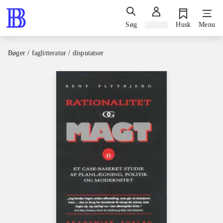
Søg
Log ind
Husk
Menu
Bøger / faglitteratur / disputatser