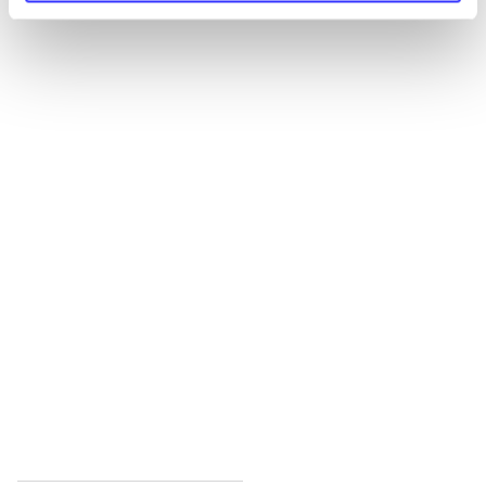
Alle registrerede artikler fordelt på udgivelser
...
...
...
...
...