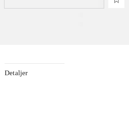
loading
Detaljer
...
...
...
...
...
...
...
...