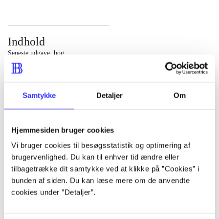
Indhold
Seneste udgave, bog
Bd. 1: Det konkretes videnskab. - 177 s. Bd. 2: Et case-
baseret studie af planlægning, politik og modernitet. -
Samtykke
Detaljer
Om
463 s.
Hjemmesiden bruger cookies
Vi bruger cookies til besøgsstatistik og optimering af
brugervenlighed. Du kan til enhver tid ændre eller
Tidsskrift
tilbagetrække dit samtykke ved at klikke på ”Cookies” i
Artiklen er en del af
bunden af siden. Du kan læse mere om de anvendte
cookies under ”Detaljer”.
lorem ipsum dolor sit amet ...
Tidsskrift