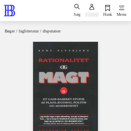
Søg
Log ind
Husk
Menu
Bøger / faglitteratur / disputatser