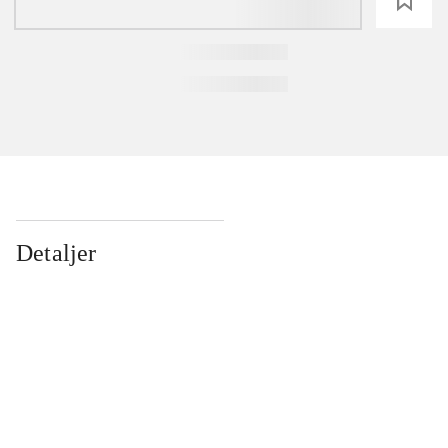
loading
Detaljer
...
...
...
...
...
...
...
...