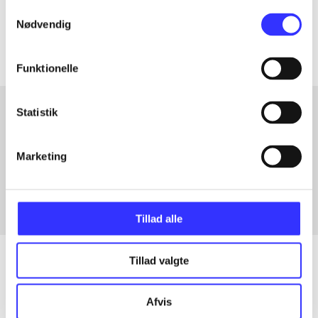
Samtykkevalg
Artiklerne i
handler ofte om
Nødvendig
Funktionelle
Statistik
Artikler med samme emner
Marketing
Fra
Tillad alle
Tillad valgte
Artikler
Afvis