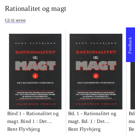
Rationalitet og magt
Gå til serien
Feedback
Bind 1 -
Rationalitet og
Bd. 1 -
Rationalitet og
Bd
magt. Bind 1 : Det
magt. Bd. 1 : Det
ma
konkretes videnskab
Bent Flyvbjerg
konkretes videnskab
Bent Flyvbjerg
ko
Be