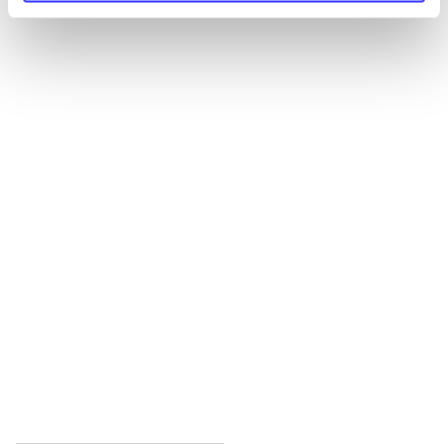
Alle registrerede artikler fordelt på udgivelser
...
...
...
...
...