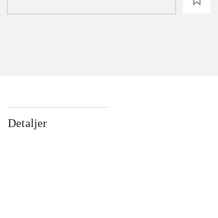
loading
Detaljer
...
...
...
...
...
...
...
...