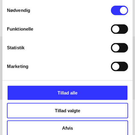
Samtykkevalg
Artiklerne i
handler ofte om
Nødvendig
Funktionelle
Statistik
Artikler med samme emner
Marketing
Fra
Tillad alle
Tillad valgte
Artikler
Afvis