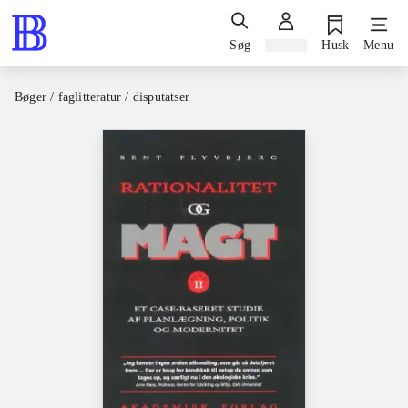
Søg
Log ind
Husk
Menu
Bøger / faglitteratur / disputatser