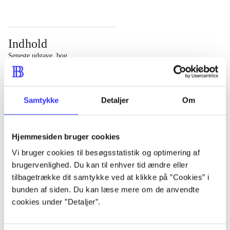
Indhold
Seneste udgave, bog
Bd. 1: Det konkretes videnskab. - 177 s. Bd. 2: Et case-
baseret studie af planlægning, politik og modernitet. -
Samtykke
Detaljer
Om
463 s.
Hjemmesiden bruger cookies
Vi bruger cookies til besøgsstatistik og optimering af
brugervenlighed. Du kan til enhver tid ændre eller
Tidsskrift
tilbagetrække dit samtykke ved at klikke på ”Cookies” i
Artiklen er en del af
bunden af siden. Du kan læse mere om de anvendte
cookies under ”Detaljer”.
lorem ipsum dolor sit amet ...
Tidsskrift