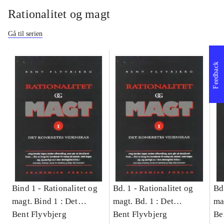
Rationalitet og magt
Gå til serien
Feedback
Bind 1 -
Rationalitet og
Bd. 1 -
Rationalitet og
Bd
magt. Bind 1 : Det
magt. Bd. 1 : Det
ma
konkretes videnskab
Bent Flyvbjerg
konkretes videnskab
Bent Flyvbjerg
ko
Be