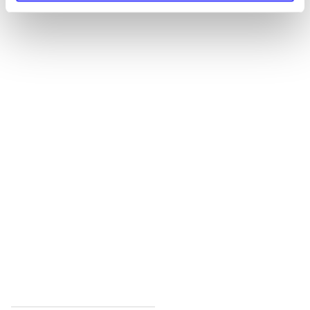
Alle registrerede artikler fordelt på udgivelser
...
...
...
...
...