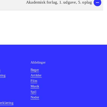
Akademisk forlag, 1. udgave, 5. oplag
Afdelinger
k
Bøger
ning
Artikler
Film
Musik
Spil
Noder
erklæring