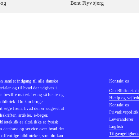
Bog
Bent Flyvbjerg
en samlet indgang til alle danske
Kontakt os
erialer og til hvad der udgives i
Om Bibliotek.d
 bestille materialer og så hente og
Hjælp og vejled
 bibliotek. Du kan bruge
Kontakt os
 at søge frem, hvad der er udgivet af
Privatlivspolitik
sskrifter, artikler, e-bøger,
Leverandører
bliotek.dk er altså ikke et fysisk
English
n database og service over hvad der
Tilgængeligheds
 offentlige biblioteker, som du kan