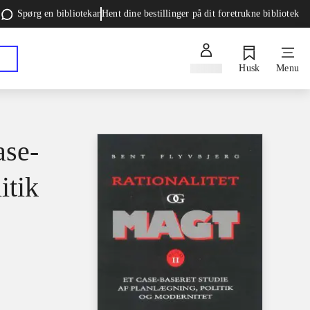
Spørg en bibliotekar
Hent dine bestillinger på dit foretrukne bibliotek
Log ind
Husk
Menu
ase-
itik