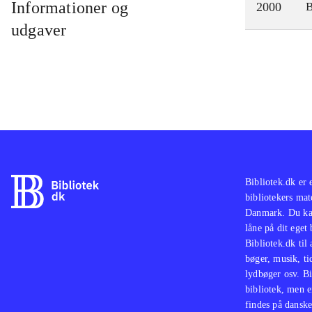
Informationer og
2000
udgaver
Bibliotek.dk er 
bibliotekers mat
Danmark. Du kan
låne på dit eget
Bibliotek.dk til
bøger, musik, tid
lydbøger osv. Bi
bibliotek, men e
findes på danske