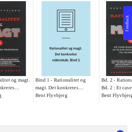
Feedback
litet og magt.
Bind 1 -
Rationalitet og
Bd. 2 -
Rationa
nkretes
magt. Det konkretes
Bd. 2 : Et cas
g
videnskab. Bind 1
Bent Flyvbjerg
studie af plan
Bent Flyvbjer
politik og mod