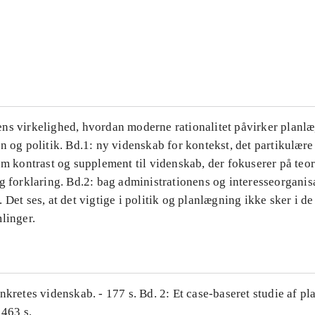
...
...
ns virkelighed, hvordan moderne rationalitet påvirker planl
n og politik. Bd.1: ny videnskab for kontekst, det partikulære
om kontrast og supplement til videnskab, der fokuserer på teor
g forklaring. Bd.2: bag administrationens og interesseorganis
 Det ses, at det vigtige i politik og planlægning ikke sker i d
linger.
nkretes videnskab. - 177 s. Bd. 2: Et case-baseret studie af pl
 463 s.