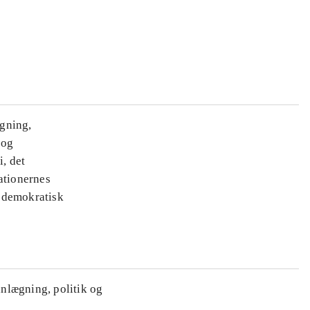
ægning,
 og
i, det
ationernes
e demokratisk
anlægning, politik og