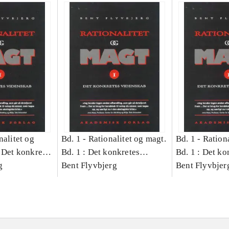
nalitet og
Bd. 1 -
Rationalitet og magt.
Bd. 1 -
Rationa
 Det konkretes
Bd. 1 : Det konkretes
Bd. 1 : Det ko
g
videnskab
Bent Flyvbjerg
videnskab
Bent Flyvbjer