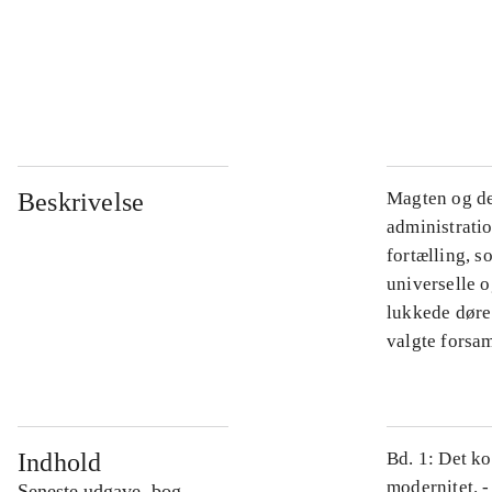
...
...
Beskrivelse
Magten og de
administratio
fortælling, s
universelle o
lukkede døre.
valgte forsam
Indhold
Bd. 1: Det ko
modernitet. -
Seneste udgave, bog