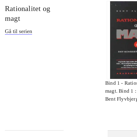
Rationalitet og
magt
Gå til serien
Bind 1 -
Ratio
magt. Bind 1 :
videnskab
Bent Flyvbjer