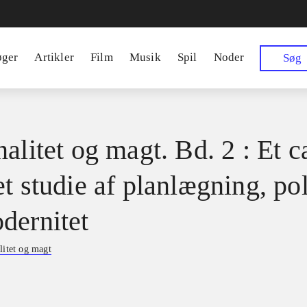
øger
Artikler
Film
Musik
Spil
Noder
Søg
alitet og magt. Bd. 2 : Et c
t studie af planlægning, pol
dernitet
litet og magt