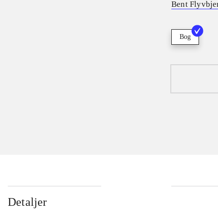
Bent Flyvbje
Bog
Detaljer
...
...