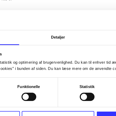
Artiklerne i
handler ofte om
lorem ipsum dolor sit amet ...
Tidsskrift
Detaljer
s
atistik og optimering af brugervenlighed. Du kan til enhver tid æn
ookies” i bunden af siden. Du kan læse mere om de anvendte co
Funktionelle
Statistik