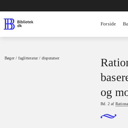
Forside
B
Bøger / faglitteratur / disputatser
Ration
basere
og mo
Bd. 2 af
Rationa