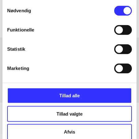
Samtykkevalg
Artiklerne i
handler ofte om
Nødvendig
Funktionelle
Statistik
Artikler med samme emner
Marketing
Fra
Tillad alle
Tillad valgte
Artikler
Afvis