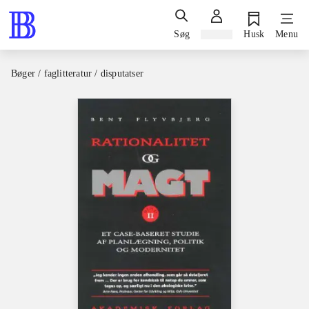
Søg
Log ind
Husk
Menu
Bøger / faglitteratur / disputatser