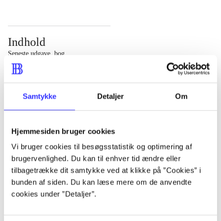
Indhold
Seneste udgave, bog
Bd. 1: Det konkretes videnskab. - 177 s. Bd. 2: Et case-
baseret studie af planlægning, politik og modernitet. -
Samtykke
Detaljer
Om
463 s.
Hjemmesiden bruger cookies
Vi bruger cookies til besøgsstatistik og optimering af
brugervenlighed. Du kan til enhver tid ændre eller
Tidsskrift
tilbagetrække dit samtykke ved at klikke på ”Cookies” i
Artiklen er en del af
bunden af siden. Du kan læse mere om de anvendte
cookies under ”Detaljer”.
lorem ipsum dolor sit amet ...
Tidsskrift