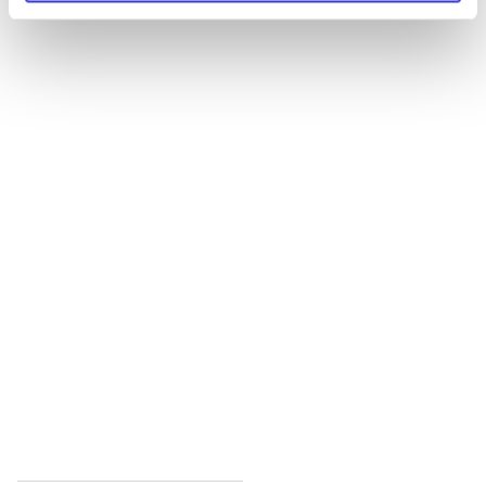
Alle registrerede artikler fordelt på udgivelser
...
...
...
...
...