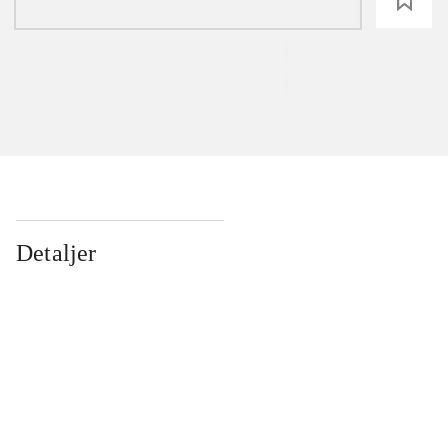
loading
Detaljer
...
...
...
...
...
...
...
...