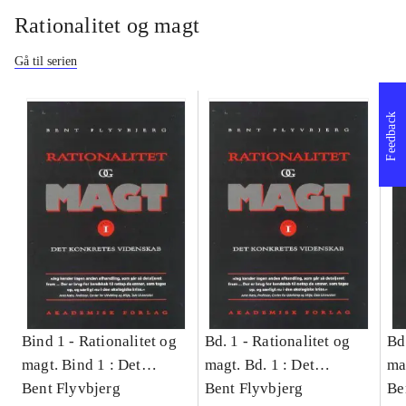
Rationalitet og magt
Gå til serien
Feedback
Bind 1 -
Rationalitet og
Bd. 1 -
Rationalitet og
Bd
magt. Bind 1 : Det
magt. Bd. 1 : Det
ma
konkretes videnskab
Bent Flyvbjerg
konkretes videnskab
Bent Flyvbjerg
ko
Be