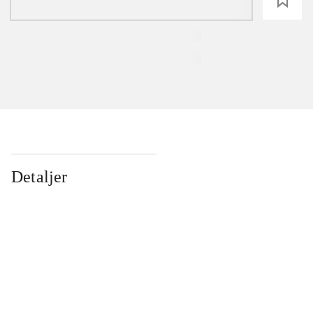
loading
Detaljer
...
...
...
...
...
...
...
...