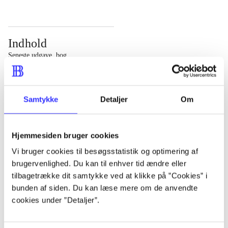
Indhold
Seneste udgave, bog
Bd. 1: Det konkretes videnskab. - 177 s. Bd. 2: Et case-
baseret studie af planlægning, politik og modernitet. -
Samtykke
Detaljer
Om
463 s.
Hjemmesiden bruger cookies
Vi bruger cookies til besøgsstatistik og optimering af
brugervenlighed. Du kan til enhver tid ændre eller
Tidsskrift
tilbagetrække dit samtykke ved at klikke på ”Cookies” i
Artiklen er en del af
bunden af siden. Du kan læse mere om de anvendte
cookies under ”Detaljer”.
lorem ipsum dolor sit amet ...
Tidsskrift