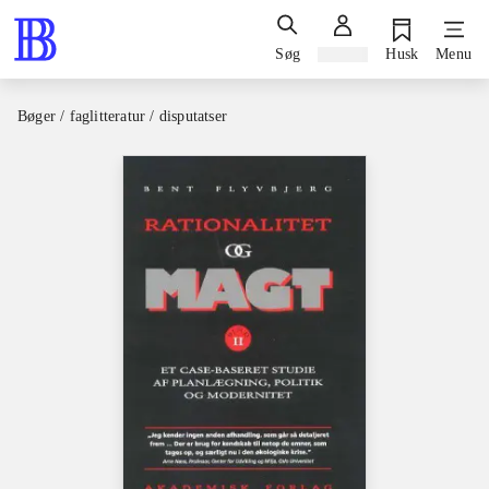
Søg
Log ind
Husk
Menu
Bøger / faglitteratur / disputatser