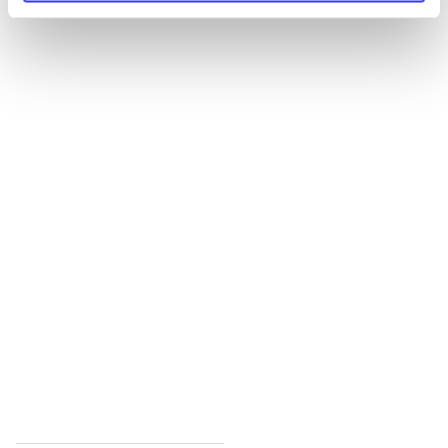
Alle registrerede artikler fordelt på udgivelser
...
...
...
...
...