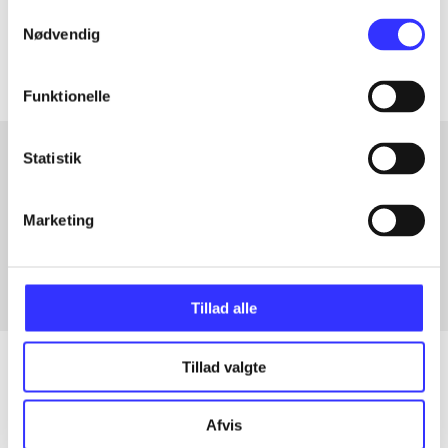
Samtykkevalg
Artiklerne i
handler ofte om
Nødvendig
Funktionelle
Statistik
Artikler med samme emner
Marketing
Fra
Tillad alle
Tillad valgte
Artikler
Afvis