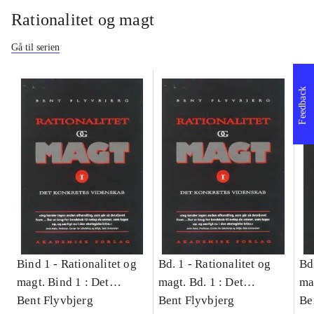
Rationalitet og magt
Gå til serien
Feedback
Bind 1 -
Rationalitet og
Bd. 1 -
Rationalitet og
Bd
magt. Bind 1 : Det
magt. Bd. 1 : Det
ma
konkretes videnskab
Bent Flyvbjerg
konkretes videnskab
Bent Flyvbjerg
ko
Be