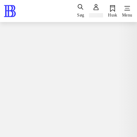
Søg
Log ind
Husk
Menu
Bøger / faglitteratur / disputatser