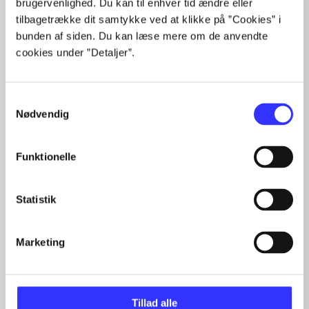
brugervenlighed. Du kan til enhver tid ændre eller
tilbagetrække dit samtykke ved at klikke på ”Cookies” i
lorem ipsum dolor sit amet ...
bunden af siden. Du kan læse mere om de anvendte
Tidsskrift
cookies under ”Detaljer”.
Artiklerne i
handler ofte om
Samtykkevalg
Nødvendig
Funktionelle
Artikler med samme emner
Fra
Statistik
Marketing
Tillad alle