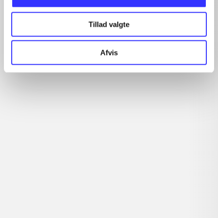
Artikler
Tillad valgte
Alle registrerede artikler fordelt på udgivelser
Afvis
...
...
...
...
...
Rationalitet og magt
Gå til serien