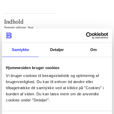
Indhold
Seneste udgave, bog
Bd. 1: Det konkretes videnskab. - 177 s. Bd. 2: Et case-
baseret studie af planlægning, politik og modernitet. -
Samtykke
Detaljer
Om
463 s.
Hjemmesiden bruger cookies
Vi bruger cookies til besøgsstatistik og optimering af
brugervenlighed. Du kan til enhver tid ændre eller
Tidsskrift
tilbagetrække dit samtykke ved at klikke på ”Cookies” i
Artiklen er en del af
bunden af siden. Du kan læse mere om de anvendte
cookies under ”Detaljer”.
lorem ipsum dolor sit amet ...
Tidsskrift