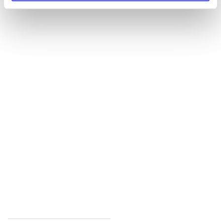
Alle registrerede artikler fordelt på udgivelser
...
...
...
...
...