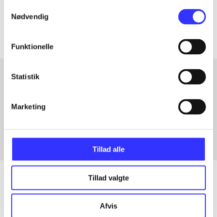
Samtykkevalg
Artiklerne i
handler ofte om
Nødvendig
Funktionelle
Statistik
Artikler med samme emner
Marketing
Fra
Tillad alle
Tillad valgte
Artikler
Afvis