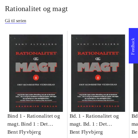
Rationalitet og magt
Gå til serien
Feedback
Bind 1 -
Rationalitet og
Bd. 1 -
Rationalitet og
Bd
magt. Bind 1 : Det
magt. Bd. 1 : Det
ma
konkretes videnskab
Bent Flyvbjerg
konkretes videnskab
Bent Flyvbjerg
ko
Be