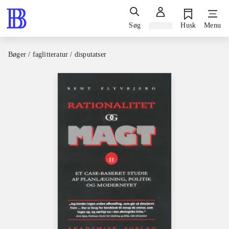
Søg
Log ind
Husk
Menu
Bøger / faglitteratur / disputatser