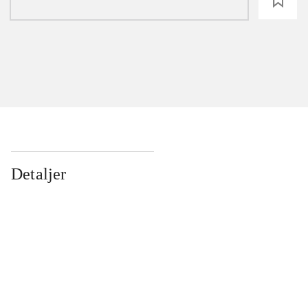
loading
Detaljer
...
...
...
...
...
...
...
...