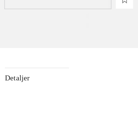
loading
Detaljer
...
...
...
...
...
...
...
...