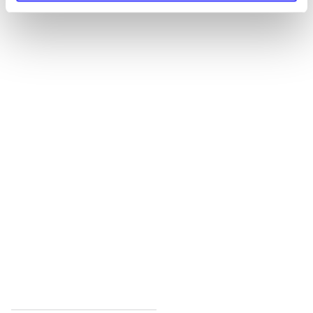
Alle registrerede artikler fordelt på udgivelser
...
...
...
...
...