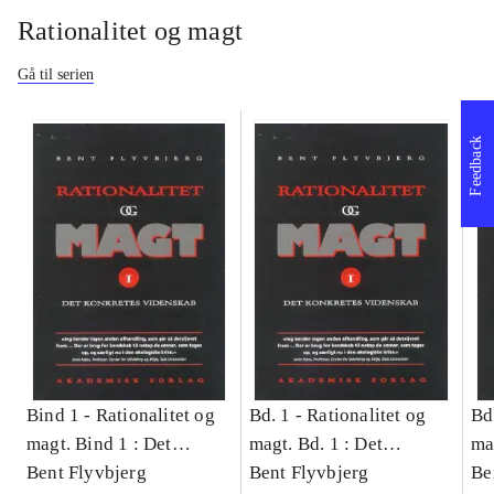
Rationalitet og magt
Gå til serien
Feedback
Bind 1 -
Rationalitet og
Bd. 1 -
Rationalitet og
Bd
magt. Bind 1 : Det
magt. Bd. 1 : Det
ma
konkretes videnskab
Bent Flyvbjerg
konkretes videnskab
Bent Flyvbjerg
ko
Be