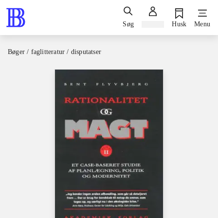
Søg
Log ind
Husk
Menu
Bøger / faglitteratur / disputatser