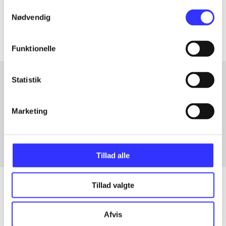
Samtykkevalg
Artiklerne i
handler ofte om
Nødvendig
Funktionelle
Statistik
Artikler med samme emner
Marketing
Fra
Tillad alle
Tillad valgte
Artikler
Afvis