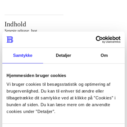
Indhold
Seneste udgave, bog
Bd. 1: Det konkretes videnskab. - 177 s. Bd. 2: Et case-
baseret studie af planlægning, politik og modernitet. -
Samtykke
Detaljer
Om
463 s.
Hjemmesiden bruger cookies
Vi bruger cookies til besøgsstatistik og optimering af
brugervenlighed. Du kan til enhver tid ændre eller
Tidsskrift
tilbagetrække dit samtykke ved at klikke på ”Cookies” i
Artiklen er en del af
bunden af siden. Du kan læse mere om de anvendte
cookies under ”Detaljer”.
lorem ipsum dolor sit amet ...
Tidsskrift