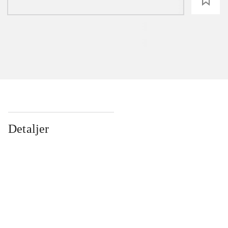
loading
Detaljer
...
...
...
...
...
...
...
...