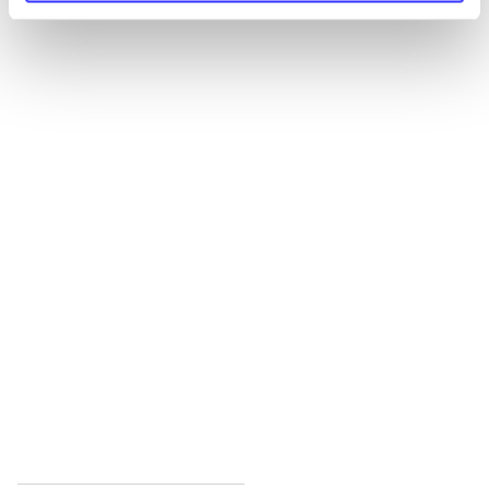
Alle registrerede artikler fordelt på udgivelser
...
...
...
...
...