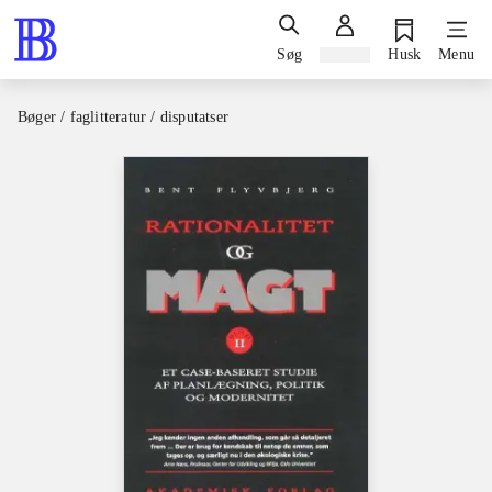
Søg
Log ind
Husk
Menu
Bøger / faglitteratur / disputatser