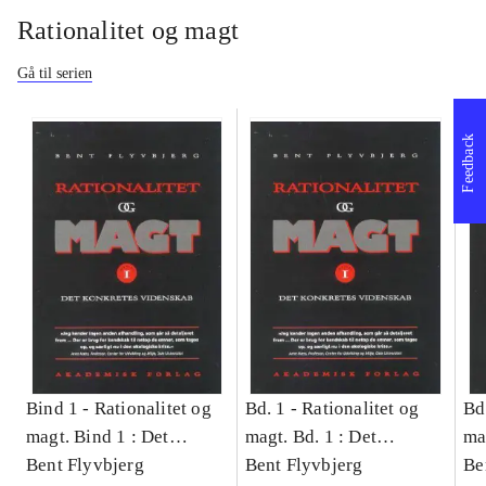
Rationalitet og magt
Gå til serien
Feedback
Bind 1 -
Rationalitet og
Bd. 1 -
Rationalitet og
Bd
magt. Bind 1 : Det
magt. Bd. 1 : Det
ma
konkretes videnskab
Bent Flyvbjerg
konkretes videnskab
Bent Flyvbjerg
ko
Be