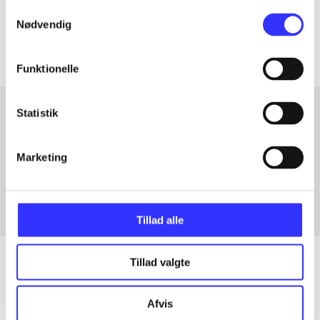
Samtykkevalg
Artiklerne i
handler ofte om
Nødvendig
Funktionelle
Statistik
Artikler med samme emner
Marketing
Fra
Tillad alle
Tillad valgte
Artikler
Afvis