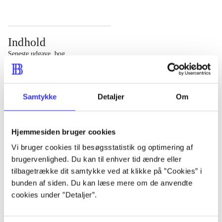
Indhold
Seneste udgave, bog
Bd. 1: Det konkretes videnskab. - 177 s. Bd. 2: Et case-
baseret studie af planlægning, politik og modernitet. -
Samtykke
Detaljer
Om
463 s.
Hjemmesiden bruger cookies
Vi bruger cookies til besøgsstatistik og optimering af
brugervenlighed. Du kan til enhver tid ændre eller
Tidsskrift
tilbagetrække dit samtykke ved at klikke på ”Cookies” i
Artiklen er en del af
bunden af siden. Du kan læse mere om de anvendte
cookies under ”Detaljer”.
lorem ipsum dolor sit amet ...
Tidsskrift