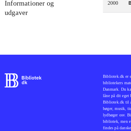
Informationer og
2000
udgaver
Bibliotek.dk er 
bibliotekers mat
Danmark. Du kan
låne på dit eget
Bibliotek.dk til
bøger, musik, tid
lydbøger osv. Bi
bibliotek, men e
findes på danske