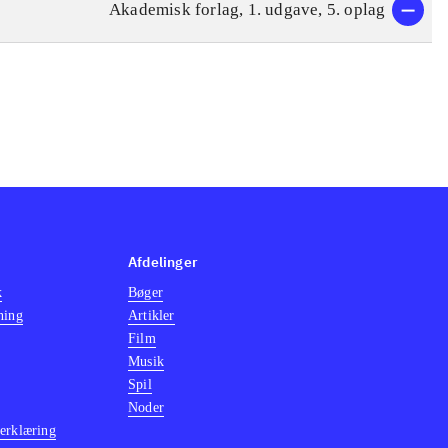
Akademisk forlag, 1. udgave, 5. oplag
Afdelinger
k
Bøger
ning
Artikler
Film
Musik
Spil
Noder
erklæring