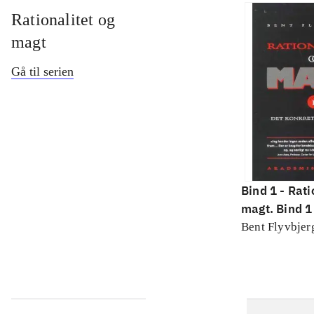
Rationalitet og
magt
Gå til serien
Bind 1 -
Rati
magt. Bind 1 
konkretes v
Bent Flyvbjer