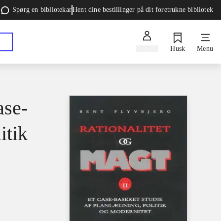
Spørg en bibliotekar
Hent dine bestillinger på dit foretrukne bibliotek
Log ind
Husk
Menu
ase-
itik