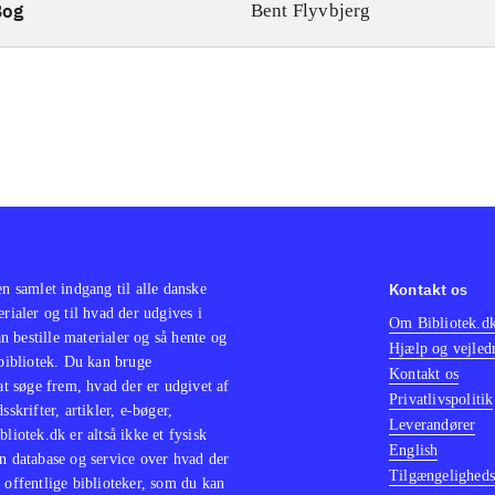
Bog
Bent Flyvbjerg
Kontakt os
en samlet indgang til alle danske
erialer og til hvad der udgives i
Om Bibliotek.d
 bestille materialer og så hente og
Hjælp og vejled
 bibliotek. Du kan bruge
Kontakt os
 at søge frem, hvad der er udgivet af
Privatlivspolitik
sskrifter, artikler, e-bøger,
Leverandører
bliotek.dk er altså ikke et fysisk
English
n database og service over hvad der
Tilgængeligheds
 offentlige biblioteker, som du kan