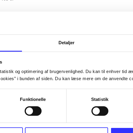
Artiklerne i
handler ofte
lorem ipsum dolor sit amet ...
Tidsskrift
Detaljer
s
atistik og optimering af brugervenlighed. Du kan til enhver tid æn
ookies” i bunden af siden. Du kan læse mere om de anvendte co
Funktionelle
Statistik