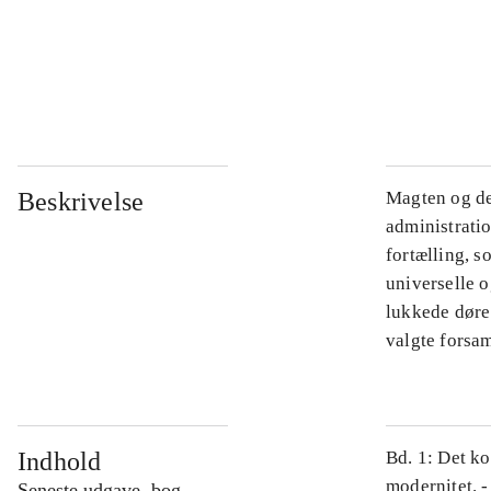
...
...
Beskrivelse
Magten og de
administratio
fortælling, s
universelle o
lukkede døre.
valgte forsam
Indhold
Bd. 1: Det ko
modernitet. -
Seneste udgave, bog