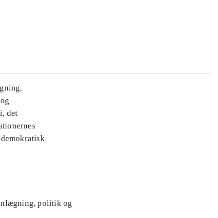
ægning,
 og
i, det
ationernes
e demokratisk
anlægning, politik og