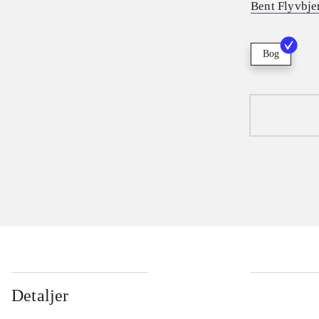
Bent Flyvbje
Bog
Detaljer
...
...