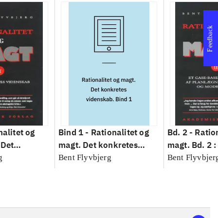
Feedback
nalitet og
Bind 1 -
Rationalitet og
Bd. 2 -
Ratio
 Det
magt. Det konkretes
magt. Bd. 2 :
idenskab
videnskab. Bind 1
baseret studi
g
Bent Flyvbjerg
Bent Flyvbjer
planlægning,
modernitet