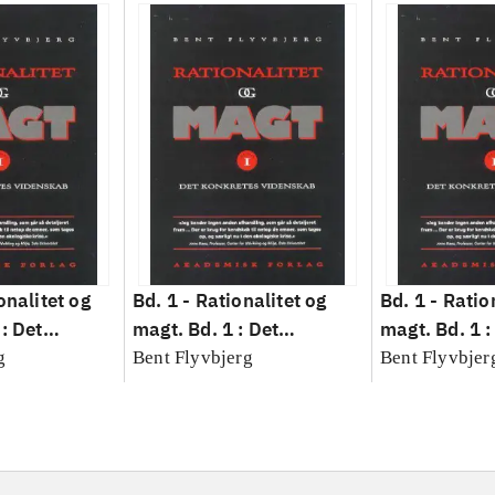
onalitet og
Bd. 1 -
Rationalitet og
Bd. 1 -
Ratio
: Det
magt. Bd. 1 : Det
magt. Bd. 1 :
idenskab
konkretes videnskab
konkretes v
g
Bent Flyvbjerg
Bent Flyvbjer