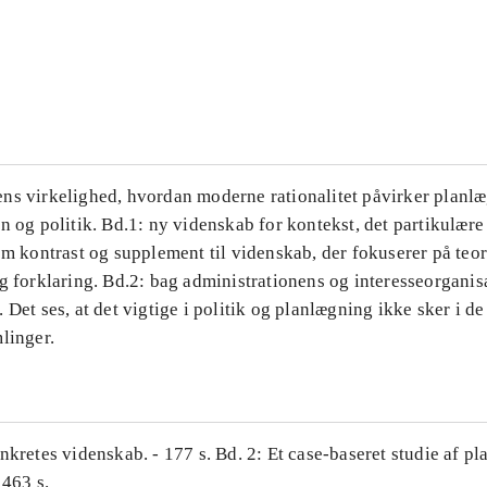
...
...
ns virkelighed, hvordan moderne rationalitet påvirker planl
n og politik. Bd.1: ny videnskab for kontekst, det partikulære
om kontrast og supplement til videnskab, der fokuserer på teor
g forklaring. Bd.2: bag administrationens og interesseorganis
 Det ses, at det vigtige i politik og planlægning ikke sker i d
linger.
nkretes videnskab. - 177 s. Bd. 2: Et case-baseret studie af pl
 463 s.