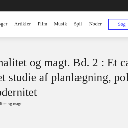
øger
Artikler
Film
Musik
Spil
Noder
Søg
alitet og magt. Bd. 2 : Et c
t studie af planlægning, pol
dernitet
litet og magt