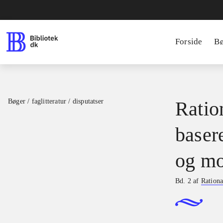
Forside
B
Bøger / faglitteratur / disputatser
Ration
basere
og mo
Bd. 2 af
Rationa