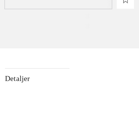
loading
Detaljer
...
...
...
...
...
...
...
...