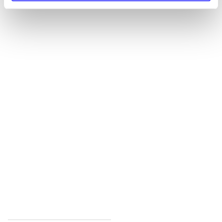
Alle registrerede artikler fordelt på udgivelser
...
...
...
...
...