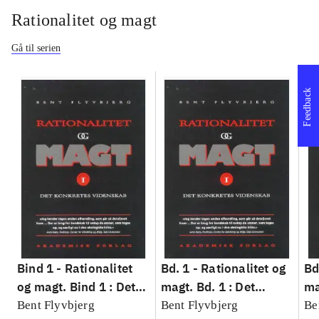
Rationalitet og magt
Gå til serien
Feedback
Bind 1 -
Rationalitet
Bd. 1 -
Rationalitet og
Bd
og magt. Bind 1 : Det
magt. Bd. 1 : Det
ma
konkretes videnskab
konkretes videnskab
ko
Bent Flyvbjerg
Bent Flyvbjerg
Be