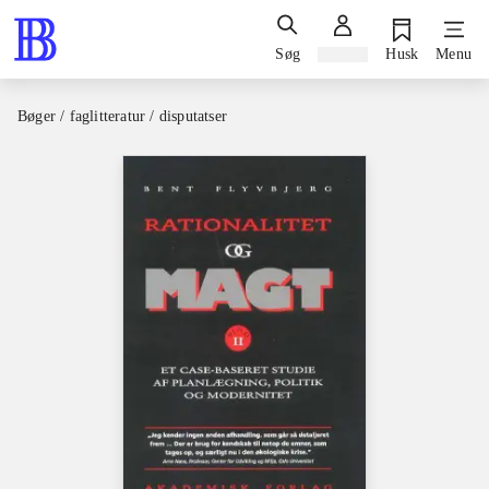
Søg
Log ind
Husk
Menu
Bøger / faglitteratur / disputatser