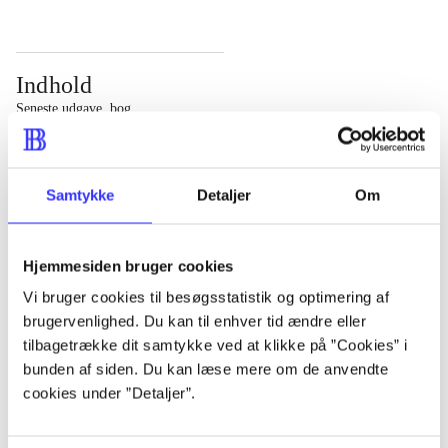
Indhold
Seneste udgave, bog
Bd. 1: Det konkretes videnskab. - 177 s. Bd. 2: Et case-
baseret studie af planlægning, politik og modernitet. -
Samtykke
Detaljer
Om
463 s.
Hjemmesiden bruger cookies
Vi bruger cookies til besøgsstatistik og optimering af
brugervenlighed. Du kan til enhver tid ændre eller
Tidsskrift
tilbagetrække dit samtykke ved at klikke på ”Cookies” i
Artiklen er en del af
bunden af siden. Du kan læse mere om de anvendte
cookies under ”Detaljer”.
lorem ipsum dolor sit amet ...
Tidsskrift