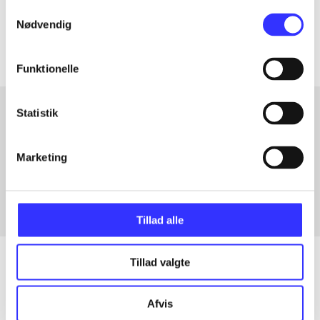
Samtykkevalg
Artiklerne i
handler ofte om
Nødvendig
Funktionelle
Statistik
Artikler med samme emner
Marketing
Fra
Tillad alle
Tillad valgte
Artikler
Afvis