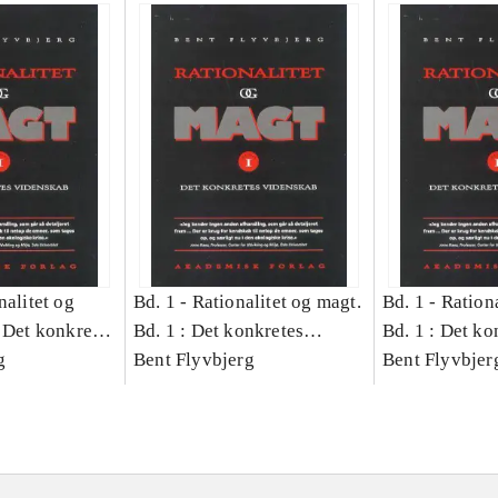
nalitet og
Bd. 1 -
Rationalitet og magt.
Bd. 1 -
Rationa
 Det konkretes
Bd. 1 : Det konkretes
Bd. 1 : Det ko
g
videnskab
Bent Flyvbjerg
videnskab
Bent Flyvbjer