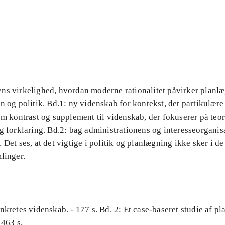
...
...
ns virkelighed, hvordan moderne rationalitet påvirker planl
n og politik. Bd.1: ny videnskab for kontekst, det partikulære
om kontrast og supplement til videnskab, der fokuserer på teor
g forklaring. Bd.2: bag administrationens og interesseorganis
 Det ses, at det vigtige i politik og planlægning ikke sker i d
linger.
nkretes videnskab. - 177 s. Bd. 2: Et case-baseret studie af pl
 463 s.