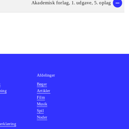
Akademisk forlag, 1. udgave, 5. oplag
Afdelinger
k
Bøger
ning
Artikler
Film
Musik
Spil
Noder
erklæring