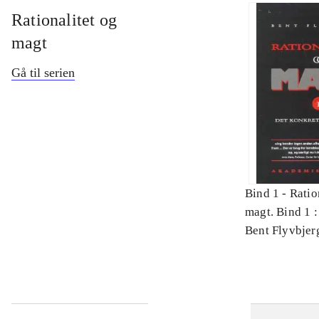
Rationalitet og
magt
Gå til serien
Bind 1 -
Ratio
magt. Bind 1 :
videnskab
Bent Flyvbjer