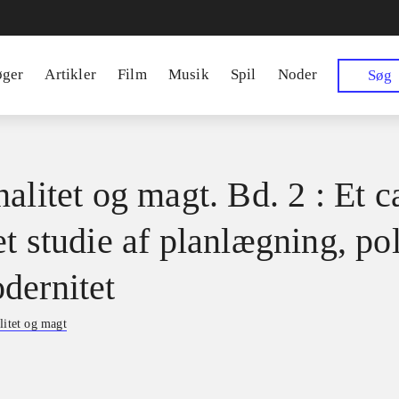
øger
Artikler
Film
Musik
Spil
Noder
Søg
alitet og magt. Bd. 2 : Et c
t studie af planlægning, pol
dernitet
litet og magt