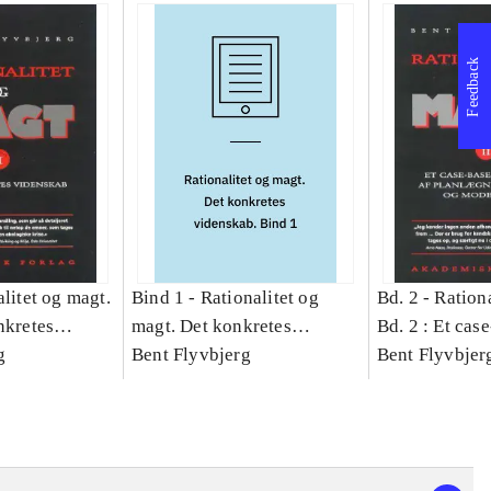
Feedback
litet og magt.
Bind 1 -
Rationalitet og
Bd. 2 -
Rationa
nkretes
magt. Det konkretes
Bd. 2 : Et cas
g
videnskab. Bind 1
Bent Flyvbjerg
studie af plan
Bent Flyvbjer
politik og mod