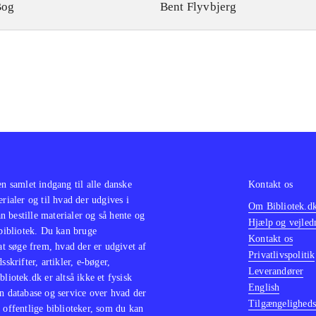
Bog
Bent Flyvbjerg
en samlet indgang til alle danske
Kontakt os
erialer og til hvad der udgives i
Om Bibliotek.d
 bestille materialer og så hente og
Hjælp og vejled
 bibliotek. Du kan bruge
Kontakt os
 at søge frem, hvad der er udgivet af
Privatlivspolitik
sskrifter, artikler, e-bøger,
Leverandører
bliotek.dk er altså ikke et fysisk
English
n database og service over hvad der
Tilgængeligheds
 offentlige biblioteker, som du kan