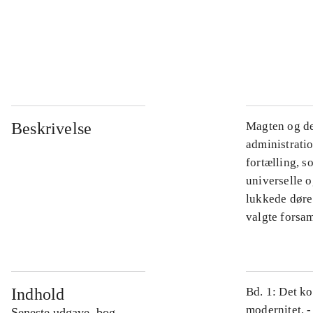
...
...
Beskrivelse
Magten og de
administratio
fortælling, s
universelle o
lukkede døre.
valgte forsam
Indhold
Bd. 1: Det ko
modernitet. -
Seneste udgave, bog