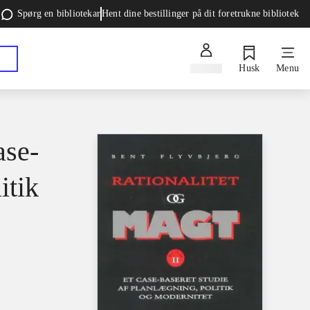
Spørg en bibliotekar
Hent dine bestillinger på dit foretrukne bibliotek
Log ind
Husk
Menu
ase-
itik