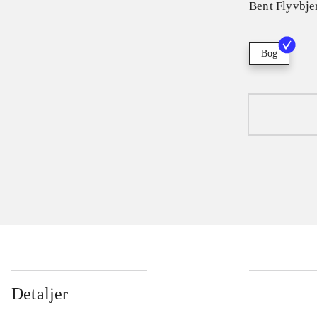
Bent Flyvbje
Bog
Detaljer
...
...