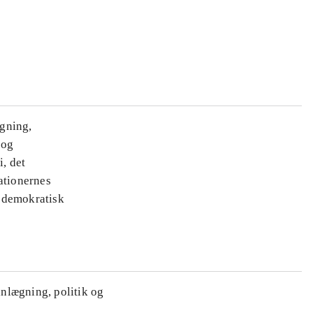
ægning,
 og
i, det
ationernes
e demokratisk
anlægning, politik og