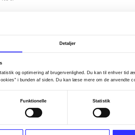
Artiklerne i
handler ofte om
lorem ipsum dolor sit amet ...
Tidsskrift
Detaljer
s
atistik og optimering af brugervenlighed. Du kan til enhver tid æn
ookies” i bunden af siden. Du kan læse mere om de anvendte co
Funktionelle
Statistik