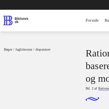
Forside
B
Bøger / faglitteratur / disputatser
Ration
basere
og mo
Bd. 2 af
Rationa