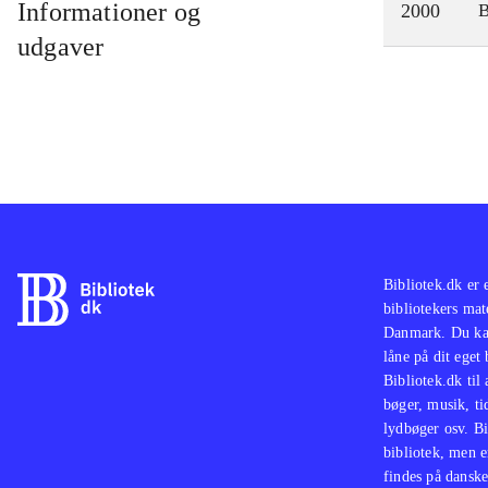
Informationer og
2000
udgaver
Bibliotek.dk er 
bibliotekers mat
Danmark. Du kan
låne på dit eget
Bibliotek.dk til
bøger, musik, tid
lydbøger osv. Bi
bibliotek, men e
findes på danske