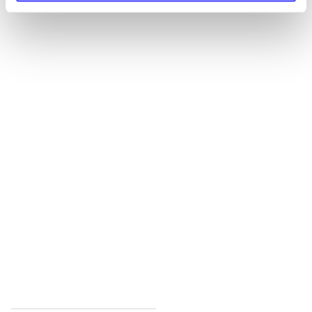
Alle registrerede artikler fordelt på udgivelser
...
...
...
...
...