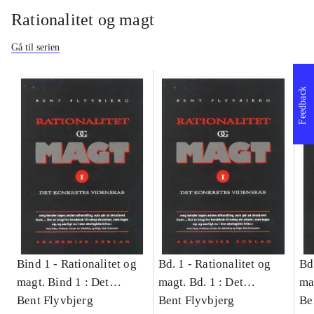
Rationalitet og magt
Gå til serien
Feedback
Bind 1 -
Rationalitet og
Bd. 1 -
Rationalitet og
Bd
magt. Bind 1 : Det
magt. Bd. 1 : Det
ma
konkretes videnskab
Bent Flyvbjerg
konkretes videnskab
Bent Flyvbjerg
ko
Be