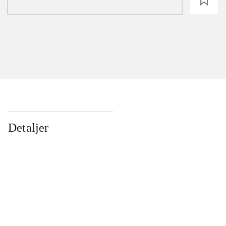
loading
Detaljer
...
...
...
...
...
...
...
...