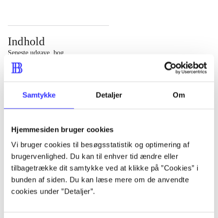
Indhold
Seneste udgave, bog
Bd. 1: Det konkretes videnskab. - 177 s. Bd. 2: Et case-
baseret studie af planlægning, politik og modernitet. -
Samtykke
Detaljer
Om
463 s.
Hjemmesiden bruger cookies
Vi bruger cookies til besøgsstatistik og optimering af
brugervenlighed. Du kan til enhver tid ændre eller
Tidsskrift
tilbagetrække dit samtykke ved at klikke på ”Cookies” i
Artiklen er en del af
bunden af siden. Du kan læse mere om de anvendte
cookies under ”Detaljer”.
lorem ipsum dolor sit amet ...
Tidsskrift