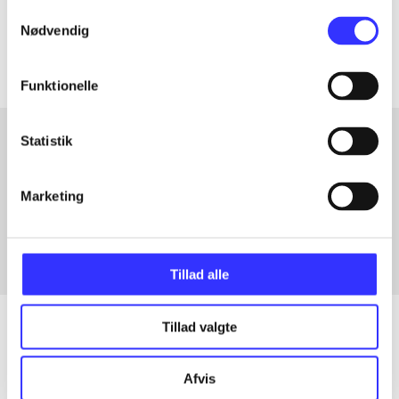
Samtykkevalg
Artiklerne i
handler ofte om
Nødvendig
Funktionelle
Statistik
Artikler med samme emner
Marketing
Fra
Tillad alle
Tillad valgte
Artikler
Afvis