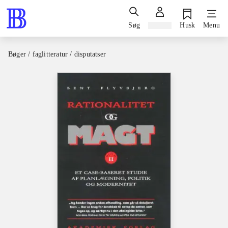
Søg
Log ind
Husk
Menu
Bøger / faglitteratur / disputatser