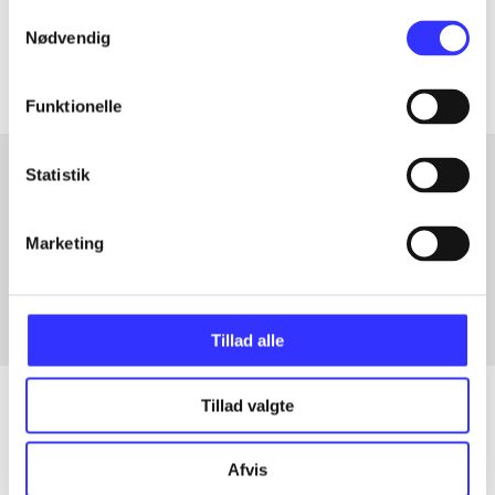
Samtykkevalg
Artiklerne i
handler ofte om
Nødvendig
Funktionelle
Statistik
Artikler med samme emner
Marketing
Fra
Tillad alle
Tillad valgte
Artikler
Afvis