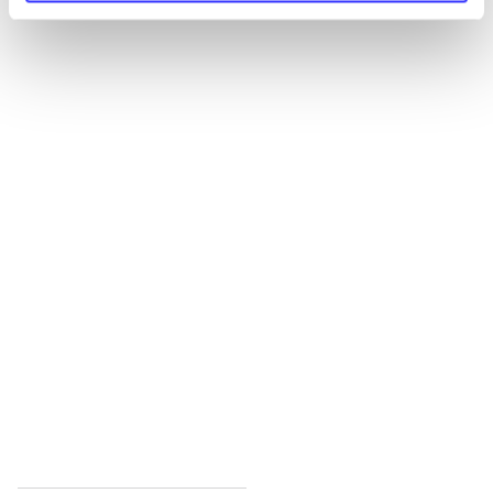
Alle registrerede artikler fordelt på udgivelser
...
...
...
...
...