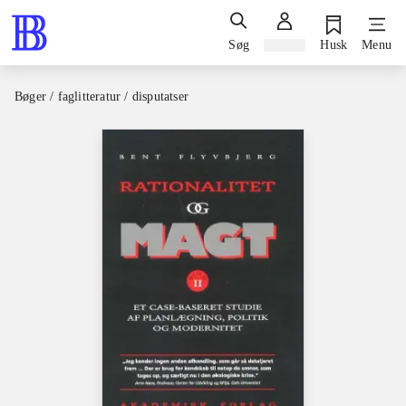
Søg
Log ind
Husk
Menu
Bøger / faglitteratur / disputatser