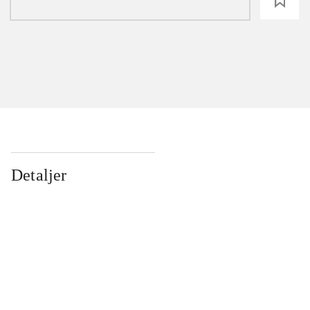
loading
Detaljer
...
...
...
...
...
...
...
...