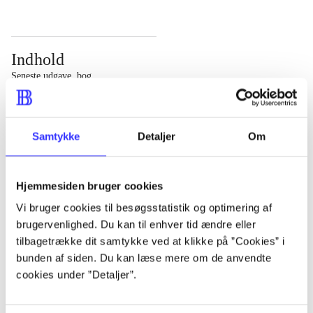
Indhold
Seneste udgave, bog
Bd. 1: Det konkretes videnskab. - 177 s. Bd. 2: Et case-
baseret studie af planlægning, politik og modernitet. -
Samtykke
Detaljer
Om
463 s.
Hjemmesiden bruger cookies
Vi bruger cookies til besøgsstatistik og optimering af
brugervenlighed. Du kan til enhver tid ændre eller
Tidsskrift
tilbagetrække dit samtykke ved at klikke på ”Cookies” i
Artiklen er en del af
bunden af siden. Du kan læse mere om de anvendte
cookies under ”Detaljer”.
lorem ipsum dolor sit amet ...
Tidsskrift