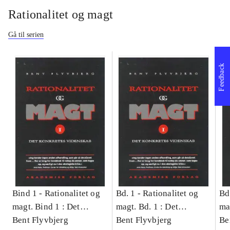
Rationalitet og magt
Gå til serien
Feedback
Bind 1 -
Rationalitet og
Bd. 1 -
Rationalitet og
Bd
magt. Bind 1 : Det
magt. Bd. 1 : Det
ma
konkretes videnskab
Bent Flyvbjerg
konkretes videnskab
Bent Flyvbjerg
ko
Be