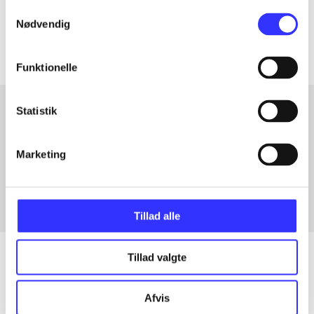
Samtykkevalg
Artiklerne i
handler ofte om
Nødvendig
Funktionelle
Statistik
Artikler med samme emner
Marketing
Fra
Tillad alle
Tillad valgte
Artikler
Afvis