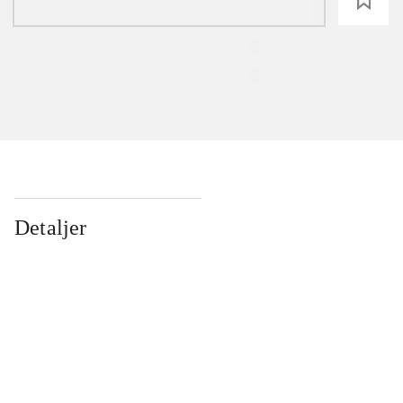
loading
Detaljer
...
...
...
...
...
...
...
...