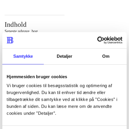
Indhold
Seneste udgave, bog
Bd. 1: Det konkretes videnskab. - 177 s. Bd. 2: Et case-
baseret studie af planlægning, politik og modernitet. -
Samtykke
Detaljer
Om
463 s.
Hjemmesiden bruger cookies
Vi bruger cookies til besøgsstatistik og optimering af
brugervenlighed. Du kan til enhver tid ændre eller
Tidsskrift
tilbagetrække dit samtykke ved at klikke på ”Cookies” i
Artiklen er en del af
bunden af siden. Du kan læse mere om de anvendte
cookies under ”Detaljer”.
lorem ipsum dolor sit amet ...
Tidsskrift