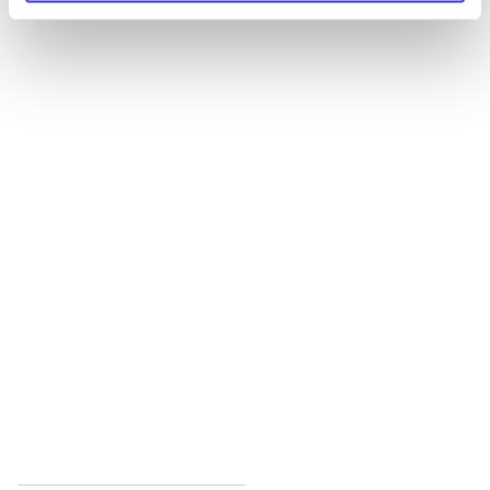
Alle registrerede artikler fordelt på udgivelser
...
...
...
...
...