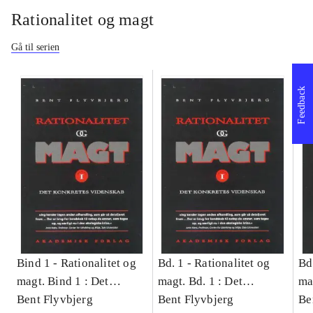
Rationalitet og magt
Gå til serien
Feedback
Bind 1 -
Rationalitet og
Bd. 1 -
Rationalitet og
Bd
magt. Bind 1 : Det
magt. Bd. 1 : Det
ma
konkretes videnskab
Bent Flyvbjerg
konkretes videnskab
Bent Flyvbjerg
ko
Be