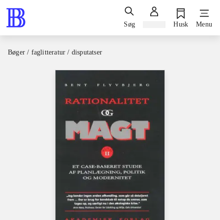
Søg
Log ind
Husk
Menu
Bøger / faglitteratur / disputatser