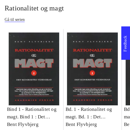
Rationalitet og magt
Gå til serien
Feedback
Bind 1 -
Rationalitet og
Bd. 1 -
Rationalitet og
Bd
magt. Bind 1 : Det
magt. Bd. 1 : Det
ma
konkretes videnskab
Bent Flyvbjerg
konkretes videnskab
Bent Flyvbjerg
ko
Be