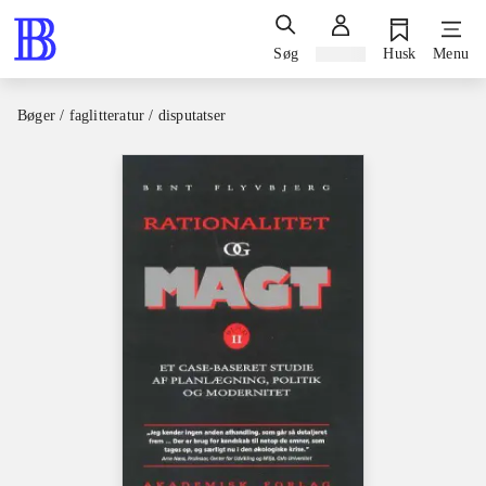
Søg
Log ind
Husk
Menu
Bøger / faglitteratur / disputatser