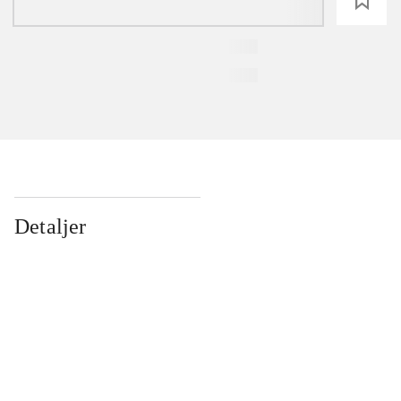
loading
Detaljer
...
...
...
...
...
...
...
...