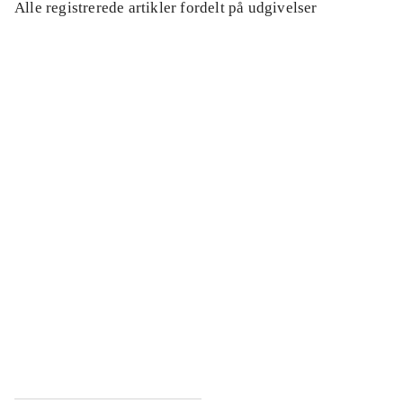
Alle registrerede artikler fordelt på udgivelser
...
...
...
...
...