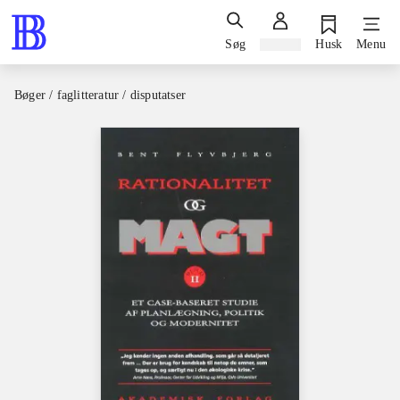
Søg
Log ind
Husk
Menu
Bøger / faglitteratur / disputatser