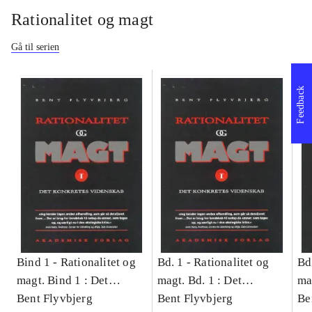
Rationalitet og magt
Gå til serien
Feedback
Bind 1 -
Rationalitet og
Bd. 1 -
Rationalitet og
Bd
magt. Bind 1 : Det
magt. Bd. 1 : Det
ma
konkretes videnskab
Bent Flyvbjerg
konkretes videnskab
Bent Flyvbjerg
ko
Be