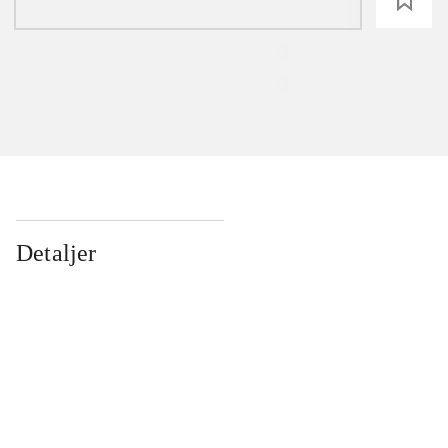
loading
Detaljer
...
...
...
...
...
...
...
...