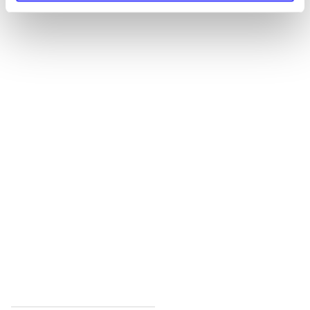
Alle registrerede artikler fordelt på udgivelser
...
...
...
...
...