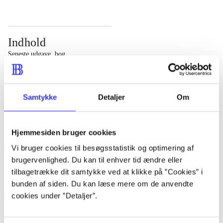
Indhold
Seneste udgave, bog
Bd. 1: Det konkretes videnskab. - 177 s. Bd. 2: Et case-
baseret studie af planlægning, politik og modernitet. -
Samtykke
Detaljer
Om
463 s.
Hjemmesiden bruger cookies
Vi bruger cookies til besøgsstatistik og optimering af
brugervenlighed. Du kan til enhver tid ændre eller
Tidsskrift
tilbagetrække dit samtykke ved at klikke på ”Cookies” i
Artiklen er en del af
bunden af siden. Du kan læse mere om de anvendte
cookies under ”Detaljer”.
lorem ipsum dolor sit amet ...
Tidsskrift