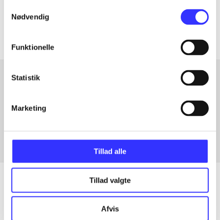
Samtykkevalg
Artiklerne i
handler ofte om
Nødvendig
Funktionelle
Statistik
Artikler med samme emner
Marketing
Fra
Tillad alle
Tillad valgte
Artikler
Afvis