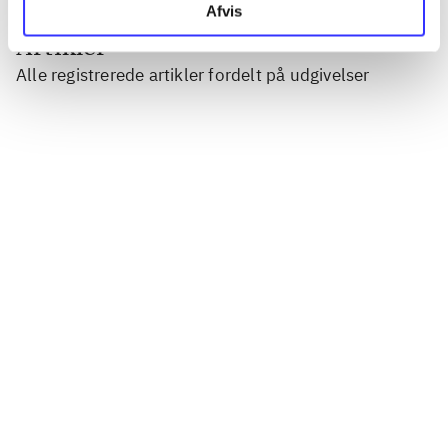
Afvis
Artikler
Alle registrerede artikler fordelt på udgivelser
...
...
...
...
...