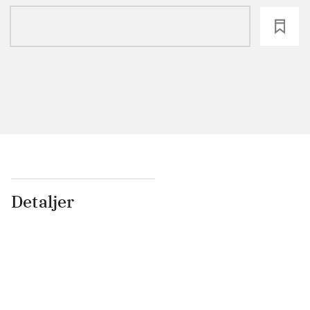
loading
Detaljer
...
...
...
...
...
...