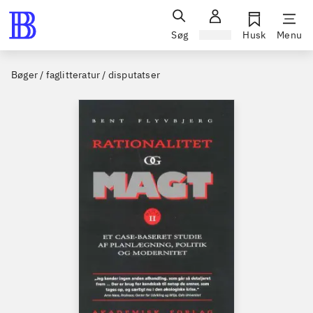
Søg
Log ind
Husk
Menu
Bøger / faglitteratur / disputatser