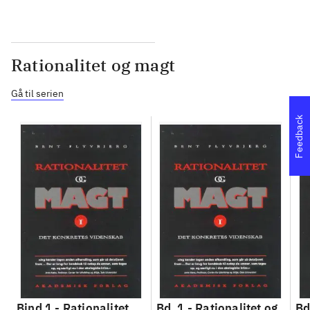
Rationalitet og magt
Gå til serien
Feedback
Bind 1 -
Rationalitet
Bd. 1 -
Rationalitet og
Bd