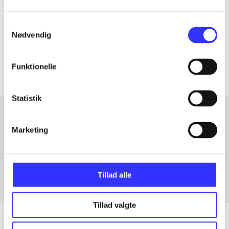
lorem ipsum dolor sit amet ...
Samtykkevalg
Tidsskrift
Nødvendig
Artiklerne i
handler ofte om
Funktionelle
Statistik
Marketing
Artikler med samme emner
Fra
Tillad alle
Tillad valgte