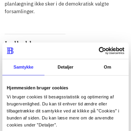
planlægning ikke sker i de demokratisk valgte
forsamlinger.
Indhold
Seneste udgave, bog
Bd. 1: Det konkretes videnskab. - 177 s. Bd. 2: Et
Samtykke
Detaljer
Om
case-baseret studie af planlægning, politik og
modernitet. - 463 s.
Hjemmesiden bruger cookies
Vi bruger cookies til besøgsstatistik og optimering af
brugervenlighed. Du kan til enhver tid ændre eller
tilbagetrække dit samtykke ved at klikke på ”Cookies” i
Tidsskrift
bunden af siden. Du kan læse mere om de anvendte
Artiklen er en del af
cookies under ”Detaljer”.