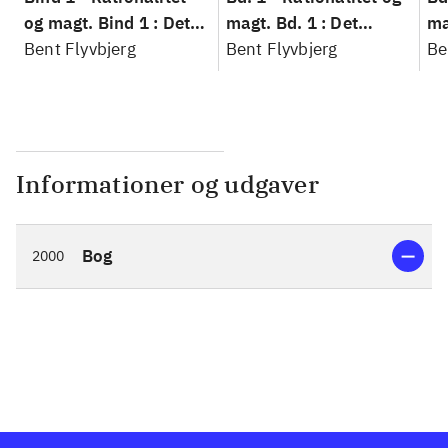
og magt. Bind 1 : Det
magt. Bd. 1 : Det
ma
konkretes videnskab
Bent Flyvbjerg
konkretes videnskab
Bent Flyvbjerg
ko
Be
Informationer og udgaver
Bog
2000