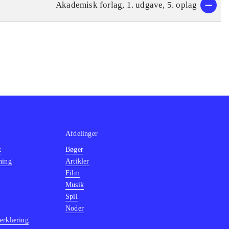
Akademisk forlag, 1. udgave, 5. oplag
Afdelinger
k
Bøger
ning
Artikler
Film
Musik
Spil
Noder
erklæring