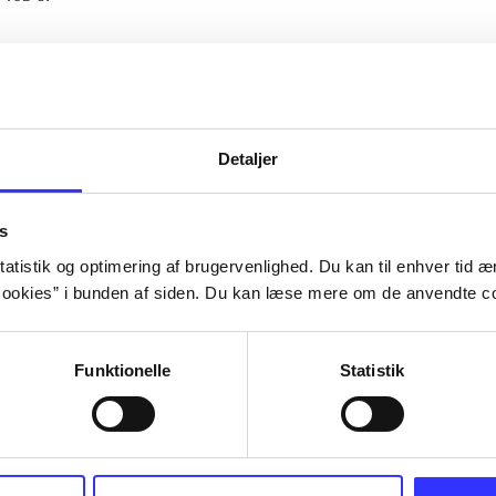
Artiklerne i
handler ofte om
lorem ipsum dolor sit amet ...
Tidsskrift
Detaljer
s
atistik og optimering af brugervenlighed. Du kan til enhver tid æn
ookies” i bunden af siden. Du kan læse mere om de anvendte co
Funktionelle
Statistik