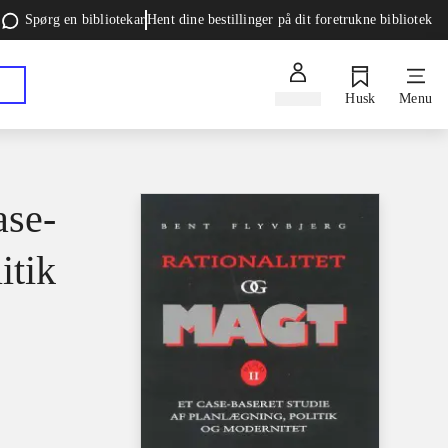
Spørg en bibliotekar
Hent dine bestillinger på dit foretrukne bibliotek
Log ind
Husk
Menu
ase-
itik