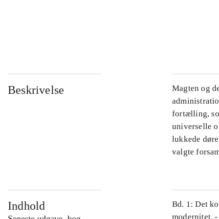
...
...
Beskrivelse
Magten og de
administratio
fortælling, s
universelle o
lukkede døre.
valgte forsam
Indhold
Bd. 1: Det ko
modernitet. -
Seneste udgave, bog