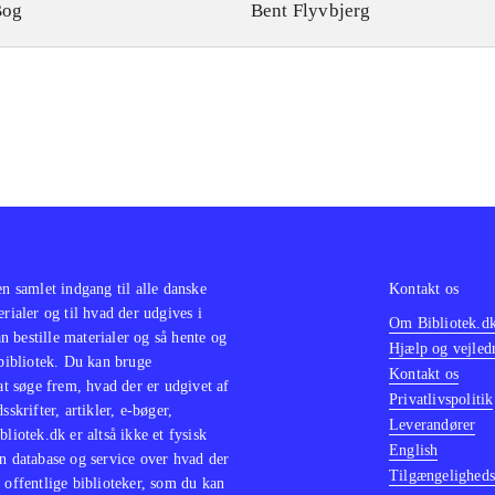
Bog
Bent Flyvbjerg
en samlet indgang til alle danske
Kontakt os
erialer og til hvad der udgives i
Om Bibliotek.d
 bestille materialer og så hente og
Hjælp og vejled
 bibliotek. Du kan bruge
Kontakt os
 at søge frem, hvad der er udgivet af
Privatlivspolitik
sskrifter, artikler, e-bøger,
Leverandører
bliotek.dk er altså ikke et fysisk
English
n database og service over hvad der
Tilgængeligheds
 offentlige biblioteker, som du kan