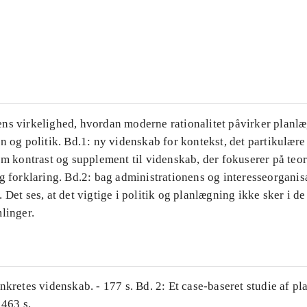
...
...
ns virkelighed, hvordan moderne rationalitet påvirker planl
n og politik. Bd.1: ny videnskab for kontekst, det partikulære
om kontrast og supplement til videnskab, der fokuserer på teor
g forklaring. Bd.2: bag administrationens og interesseorganis
 Det ses, at det vigtige i politik og planlægning ikke sker i d
linger.
nkretes videnskab. - 177 s. Bd. 2: Et case-baseret studie af pl
 463 s.