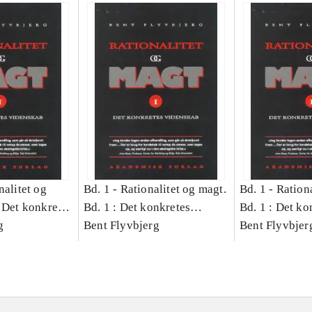
nalitet og
Bd. 1 -
Rationalitet og magt.
Bd. 1 -
Rationa
 Det konkretes
Bd. 1 : Det konkretes
Bd. 1 : Det ko
g
videnskab
Bent Flyvbjerg
videnskab
Bent Flyvbjer