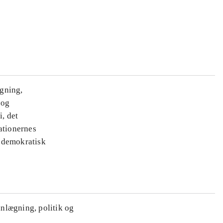
ægning,
 og
i, det
ationernes
e demokratisk
anlægning, politik og