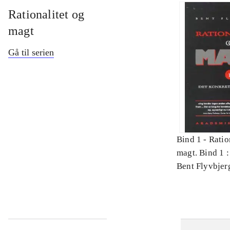
Rationalitet og
magt
Gå til serien
Bind 1 -
Ratio
magt. Bind 1 :
videnskab
Bent Flyvbjer