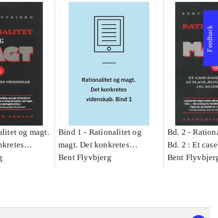
Feedback
litet og magt.
Bind 1 -
Rationalitet og
Bd. 2 -
Rationa
nkretes
magt. Det konkretes
Bd. 2 : Et cas
g
videnskab. Bind 1
Bent Flyvbjerg
studie af plan
Bent Flyvbjer
politik og mod