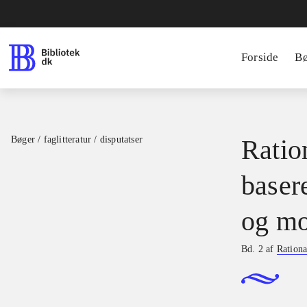
Forside
B
Bøger / faglitteratur / disputatser
Ration
basere
og mo
Bd. 2 af
Rationa