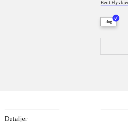
Bent Flyvbje
Bog
Detaljer
...
...