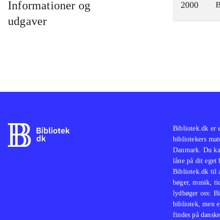
Informationer og
2000
udgaver
Bibliotek.dk er 
bibliotekers mat
Danmark. Du kan
låne på dit eget
Bibliotek.dk til
bøger, musik, tid
lydbøger osv. Bi
bibliotek, men e
findes på danske