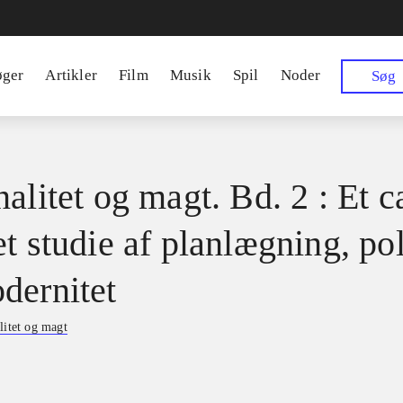
øger
Artikler
Film
Musik
Spil
Noder
Søg
alitet og magt. Bd. 2 : Et c
t studie af planlægning, pol
dernitet
litet og magt