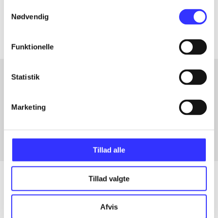
Samtykkevalg
Artiklerne i
handler ofte om
Nødvendig
Funktionelle
Statistik
Artikler med samme emner
Marketing
Fra
Tillad alle
Tillad valgte
Artikler
Afvis