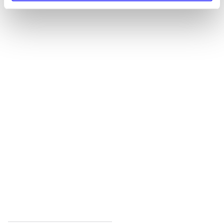
Alle registrerede artikler fordelt på udgivelser
...
...
...
...
...