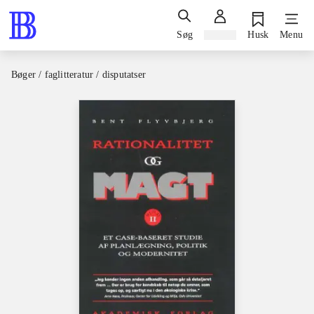
Søg
Log ind
Husk
Menu
Bøger / faglitteratur / disputatser