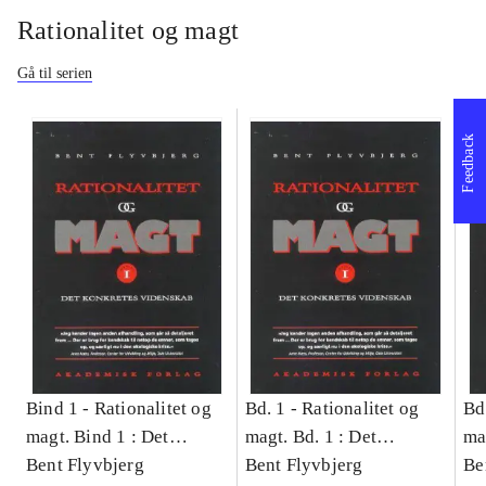
Rationalitet og magt
Gå til serien
Feedback
Bind 1 -
Rationalitet og
Bd. 1 -
Rationalitet og
Bd
magt. Bind 1 : Det
magt. Bd. 1 : Det
ma
konkretes videnskab
Bent Flyvbjerg
konkretes videnskab
Bent Flyvbjerg
ko
Be