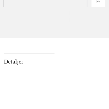
loading
Detaljer
...
...
...
...
...
...
...
...