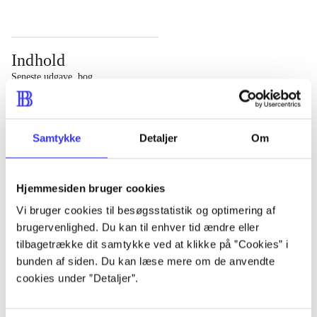
Indhold
Seneste udgave, bog
Bd. 1: Det konkretes videnskab. - 177 s. Bd. 2: Et case-
baseret studie af planlægning, politik og modernitet. -
Samtykke
Detaljer
Om
463 s.
Hjemmesiden bruger cookies
Vi bruger cookies til besøgsstatistik og optimering af
brugervenlighed. Du kan til enhver tid ændre eller
Tidsskrift
tilbagetrække dit samtykke ved at klikke på ”Cookies” i
Artiklen er en del af
bunden af siden. Du kan læse mere om de anvendte
cookies under ”Detaljer”.
lorem ipsum dolor sit amet ...
Tidsskrift