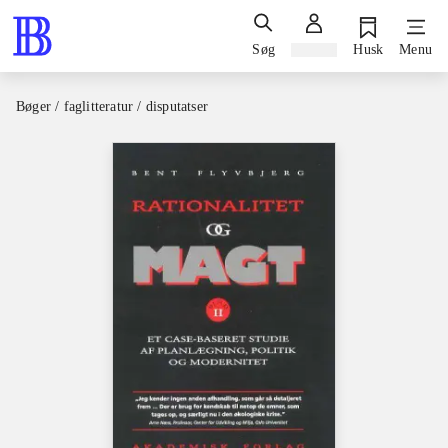
Søg
Log ind
Husk
Menu
Bøger / faglitteratur / disputatser