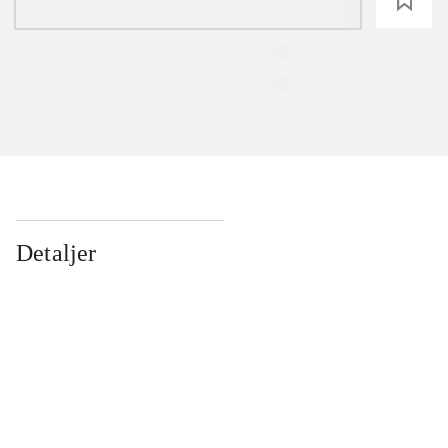
loading
Detaljer
...
...
...
...
...
...
...
...