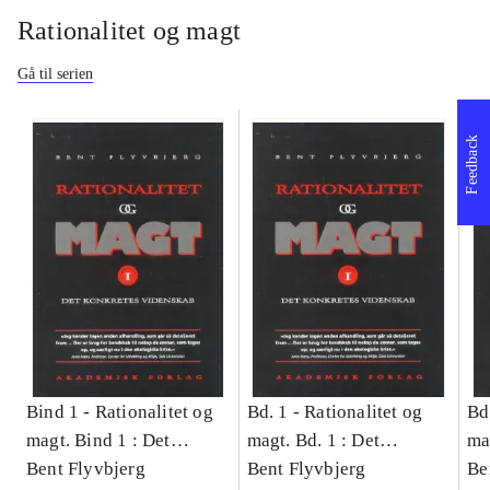
Rationalitet og magt
Gå til serien
Feedback
Bind 1 -
Rationalitet og
Bd. 1 -
Rationalitet og
Bd
magt. Bind 1 : Det
magt. Bd. 1 : Det
ma
konkretes videnskab
Bent Flyvbjerg
konkretes videnskab
Bent Flyvbjerg
ko
Be