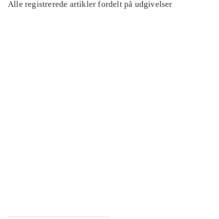
Alle registrerede artikler fordelt på udgivelser
...
...
...
...
...