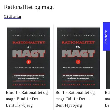
Rationalitet og magt
Gå til serien
Feedback
Bind 1 -
Rationalitet og
Bd. 1 -
Rationalitet og
Bd
magt. Bind 1 : Det
magt. Bd. 1 : Det
ma
konkretes videnskab
Bent Flyvbjerg
konkretes videnskab
Bent Flyvbjerg
ko
Be