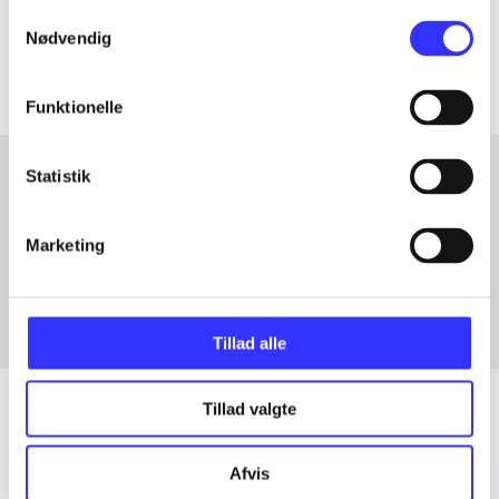
Samtykkevalg
Artiklerne i
handler ofte om
Nødvendig
Funktionelle
Statistik
Artikler med samme emner
Marketing
Fra
Tillad alle
Tillad valgte
Artikler
Afvis