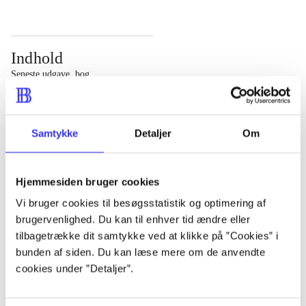
Indhold
Seneste udgave, bog
Bd. 1: Det konkretes videnskab. - 177 s. Bd. 2: Et case-
baseret studie af planlægning, politik og modernitet. -
Samtykke
Detaljer
Om
463 s.
Hjemmesiden bruger cookies
Vi bruger cookies til besøgsstatistik og optimering af
brugervenlighed. Du kan til enhver tid ændre eller
Tidsskrift
tilbagetrække dit samtykke ved at klikke på ”Cookies” i
Artiklen er en del af
bunden af siden. Du kan læse mere om de anvendte
cookies under ”Detaljer”.
lorem ipsum dolor sit amet ...
Tidsskrift