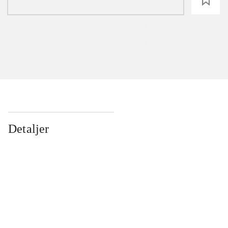
loading
Detaljer
...
...
...
...
...
...
...
...