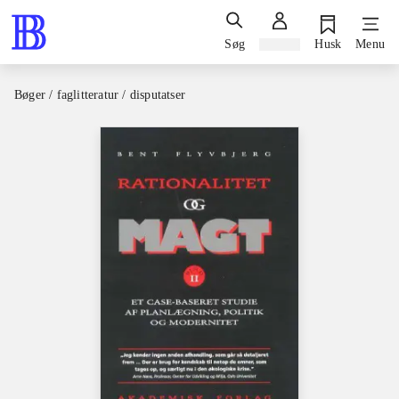
Søg
Log ind
Husk
Menu
Bøger / faglitteratur / disputatser