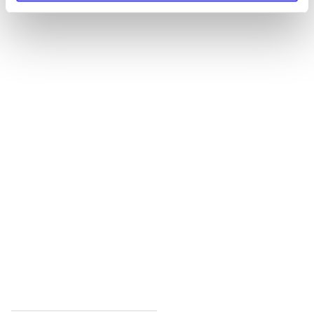
Alle registrerede artikler fordelt på udgivelser
...
...
...
...
...