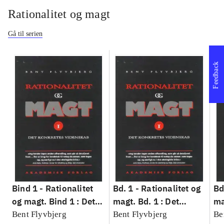
Rationalitet og magt
Gå til serien
Feedback
Bind 1 -
Rationalitet
Bd. 1 -
Rationalitet og
Bd
og magt. Bind 1 : Det
magt. Bd. 1 : Det
ma
konkretes videnskab
konkretes videnskab
ko
Bent Flyvbjerg
Bent Flyvbjerg
Be