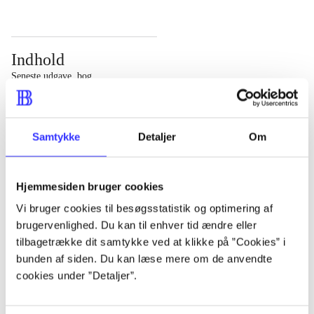
Indhold
Seneste udgave, bog
Bd. 1: Det konkretes videnskab. - 177 s. Bd. 2: Et case-
baseret studie af planlægning, politik og modernitet. -
Samtykke
Detaljer
Om
463 s.
Hjemmesiden bruger cookies
Vi bruger cookies til besøgsstatistik og optimering af
brugervenlighed. Du kan til enhver tid ændre eller
Tidsskrift
tilbagetrække dit samtykke ved at klikke på ”Cookies” i
Artiklen er en del af
bunden af siden. Du kan læse mere om de anvendte
cookies under ”Detaljer”.
lorem ipsum dolor sit amet ...
Tidsskrift