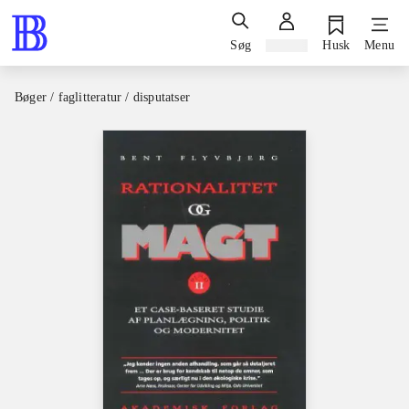
Søg
Log ind
Husk
Menu
Bøger / faglitteratur / disputatser