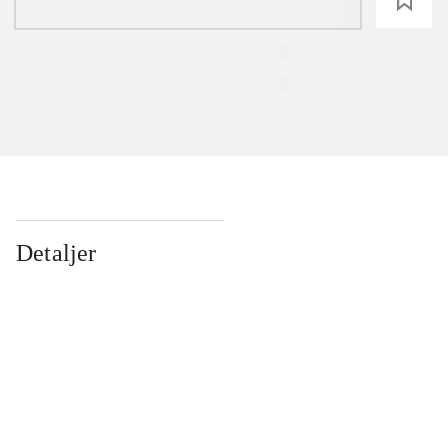
loading
Detaljer
...
...
...
...
...
...
...
...