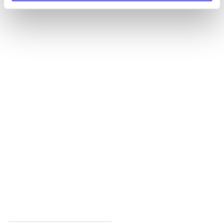
Alle registrerede artikler fordelt på udgivelser
...
...
...
...
...