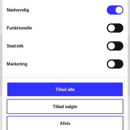
Samtykkevalg
Artiklerne i
handler ofte om
Nødvendig
Funktionelle
Statistik
Artikler med samme emner
Marketing
Fra
Tillad alle
Tillad valgte
Artikler
Afvis