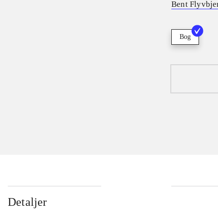
Bent Flyvbje
Bog
Detaljer
...
...