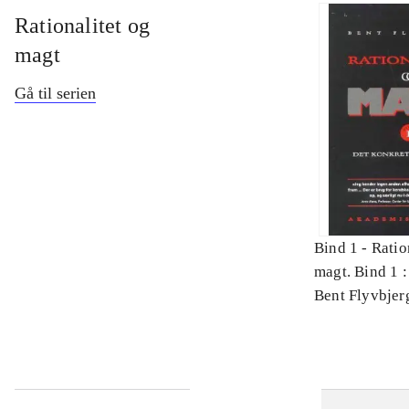
Rationalitet og
magt
Gå til serien
Bind 1 -
Ratio
magt. Bind 1 :
videnskab
Bent Flyvbjer