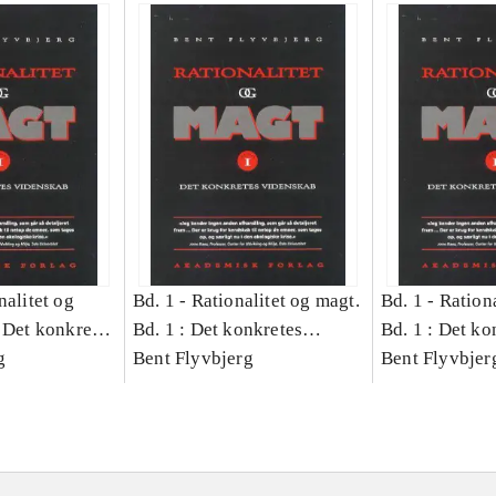
nalitet og
Bd. 1 -
Rationalitet og magt.
Bd. 1 -
Rationa
 Det konkretes
Bd. 1 : Det konkretes
Bd. 1 : Det ko
g
videnskab
Bent Flyvbjerg
videnskab
Bent Flyvbjer