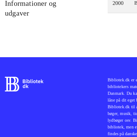
Informationer og
2000
udgaver
Bibliotek.dk er 
bibliotekers mat
Danmark. Du kan
låne på dit eget
Bibliotek.dk til
bøger, musik, tid
lydbøger osv. Bi
bibliotek, men e
findes på danske