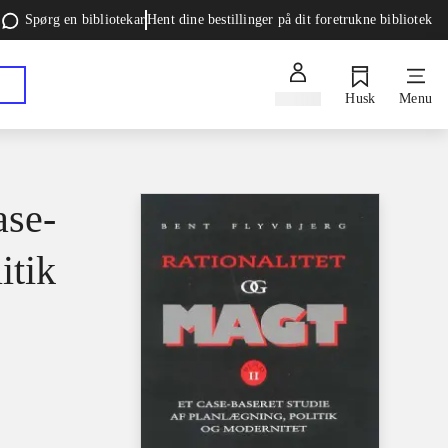
Spørg en bibliotekar
Hent dine bestillinger på dit foretrukne bibliotek
Log ind
Husk
Menu
ase-
itik