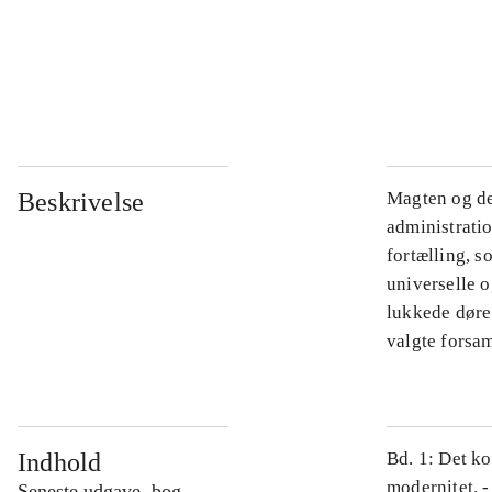
...
...
Beskrivelse
Magten og de
administratio
fortælling, s
universelle o
lukkede døre.
valgte forsam
Indhold
Bd. 1: Det ko
modernitet. -
Seneste udgave, bog