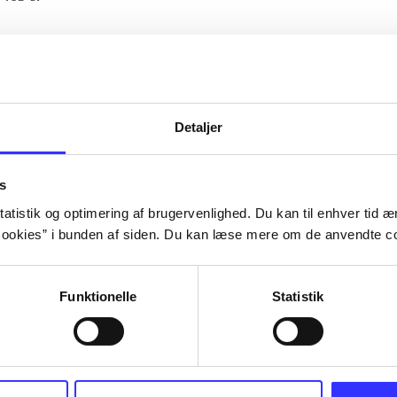
Artiklerne i
handler ofte om
lorem ipsum dolor sit amet ...
Tidsskrift
Detaljer
s
atistik og optimering af brugervenlighed. Du kan til enhver tid æn
ookies” i bunden af siden. Du kan læse mere om de anvendte co
Funktionelle
Statistik