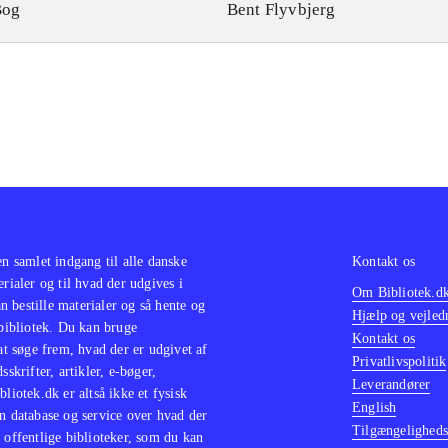
Bog
Bent Flyvbjerg
en samlet indgang til alle danske
Kontakt os
erialer og til hvad der udgives i
Om Bibliotek.d
 bestille materialer og så hente og
Hjælp og vejled
 bibliotek. Du kan bruge
Kontakt os
 at søge frem, hvad der er udgivet af
Privatlivspolitik
sskrifter, artikler, e-bøger,
Leverandører
bliotek.dk er altså ikke et fysisk
English
n database og service over hvad der
Tilgængeligheds
 offentlige biblioteker, som du kan