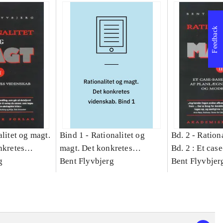
Feedback
litet og magt.
Bind 1 -
Rationalitet og
Bd. 2 -
Rationa
nkretes
magt. Det konkretes
Bd. 2 : Et cas
g
videnskab. Bind 1
Bent Flyvbjerg
studie af plan
Bent Flyvbjer
politik og mod