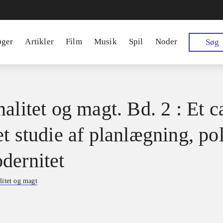
øger
Artikler
Film
Musik
Spil
Noder
Søg
alitet og magt. Bd. 2 : Et c
t studie af planlægning, pol
dernitet
litet og magt