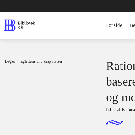
Forside
B
Bøger / faglitteratur / disputatser
Ration
basere
og mo
Bd. 2 af
Rationa