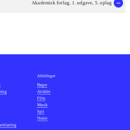
Akademisk forlag, 1. udgave, 5. oplag
Afdelinger
k
Bøger
ning
Artikler
Film
Musik
Spil
Noder
erklæring