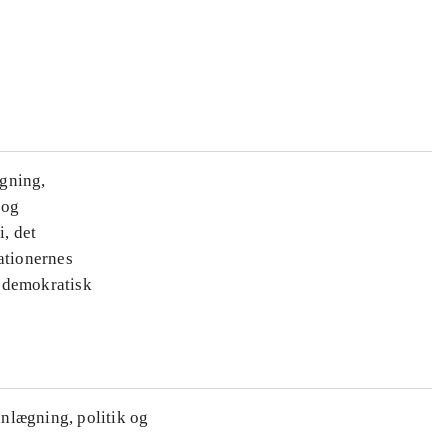
ægning,
 og
i, det
ationernes
e demokratisk
anlægning, politik og