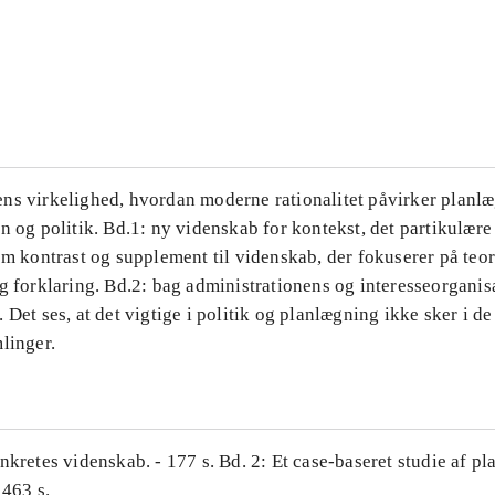
...
...
ns virkelighed, hvordan moderne rationalitet påvirker planl
n og politik. Bd.1: ny videnskab for kontekst, det partikulære
om kontrast og supplement til videnskab, der fokuserer på teor
g forklaring. Bd.2: bag administrationens og interesseorganis
 Det ses, at det vigtige i politik og planlægning ikke sker i d
linger.
nkretes videnskab. - 177 s. Bd. 2: Et case-baseret studie af pl
 463 s.