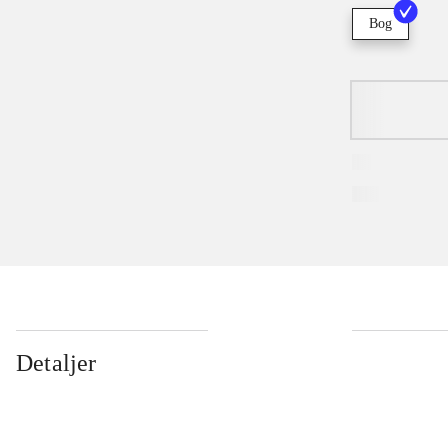
Bog
Detaljer
...
...
...