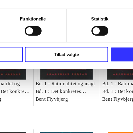
Funktionelle
Statistik
Tillad valgte
nalitet og
Bd. 1 -
Rationalitet og magt.
Bd. 1 -
Rationa
 Det konkretes
Bd. 1 : Det konkretes
Bd. 1 : Det ko
g
videnskab
Bent Flyvbjerg
videnskab
Bent Flyvbjer