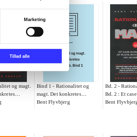
Marketing
Tillad alle
litet og magt.
Bind 1 -
Rationalitet og
Bd. 2 -
Rationa
nkretes
magt. Det konkretes
Bd. 2 : Et cas
g
videnskab. Bind 1
Bent Flyvbjerg
studie af plan
Bent Flyvbjer
politik og mod