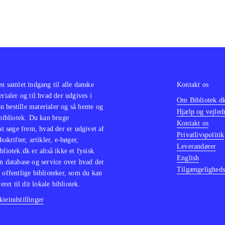
en samlet indgang til alle danske
Kontakt os
erialer og til hvad der udgives i
Om Bibliotek.d
 bestille materialer og så hente og
Hjælp og vejled
 bibliotek. Du kan bruge
Kontakt os
 at søge frem, hvad der er udgivet af
Privatlivspolitik
sskrifter, artikler, e-bøger,
Leverandører
bliotek.dk er altså ikke et fysisk
English
n database og service over hvad der
Tilgængeligheds
 offentlige biblioteker, som du kan
eret til dit lokale bibliotek.
ieindstillinger