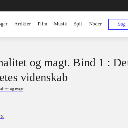
øger
Artikler
Film
Musik
Spil
Noder
Søg
nalitet og magt. Bind 1 : De
etes videnskab
alitet og magt
rg