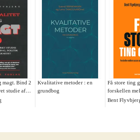
g magt. Bind 2
Kvalitative metoder : en
Få store ting g
et studie af
grundbog
forskellen me
olitik og
fiasko i alle s
g
Bent Flyvbjer