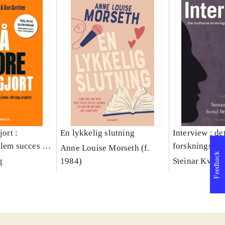
jort :
En lykkelig slutning
Interview : de
llem succes og
forskningsint
Anne Louise Morseth (f.
Feedback
lags projekter
håndværk
g
1984)
Steinar Kvale