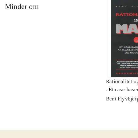
Minder om
Rationalitet o
: Et case-baser
planlægning, p
Bent Flyvbjer
modernitet