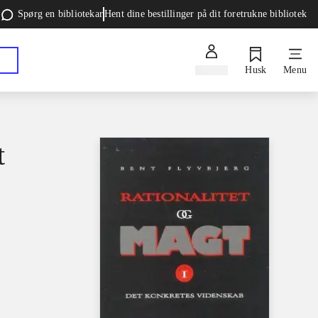
Spørg en bibliotekar
Hent dine bestillinger på dit foretrukne bibliotek
Log ind
Husk
Menu
t