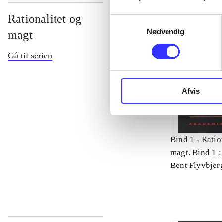
Rationalitet og
Samtykkevalg
Nødvendig
magt
Gå til serien
Afvis
Bind 1 -
Ratio
magt. Bind 1 :
videnskab
Bent Flyvbjer