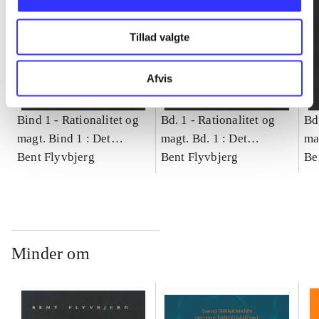
Tillad valgte
Afvis
Bind 1 -
Rationalitet og
Bd. 1 -
Rationalitet og
Bd
magt. Bind 1 : Det
magt. Bd. 1 : Det
ma
konkretes videnskab
Bent Flyvbjerg
konkretes videnskab
Bent Flyvbjerg
ko
Be
Minder om