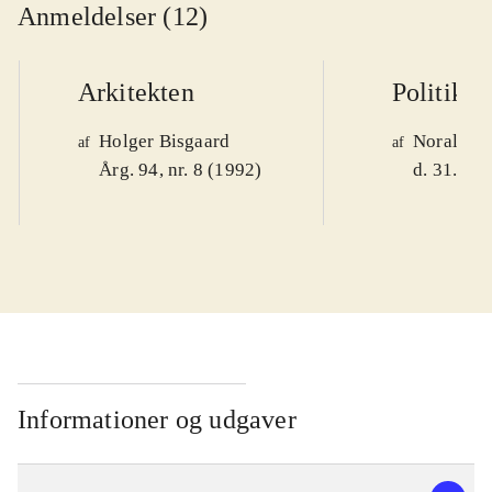
Anmeldelser (12)
Arkitekten
Politiken
Holger Bisgaard
Noralv V
af
af
Årg. 94, nr. 8 (1992)
d. 31. okt
Informationer og udgaver