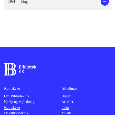
Bog
1991
Kontakt os
Afdelinger
Om Bibliotek.dk
Bøger
Hjælp og vejledning
Artikler
Kontakt os
Film
Privatlivspolitik
Musik