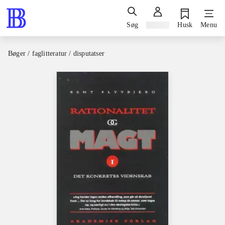
Søg
Log ind
Husk
Menu
Bøger / faglitteratur / disputatser