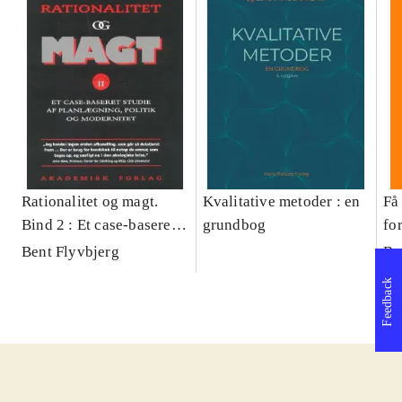
Rationalitet og magt.
Kvalitative metoder : en
Få 
Bind 2 : Et case-baseret
grundbog
fo
studie af planlægning,
og 
Bent Flyvbjerg
Be
politik og modernitet
pr
Feedback