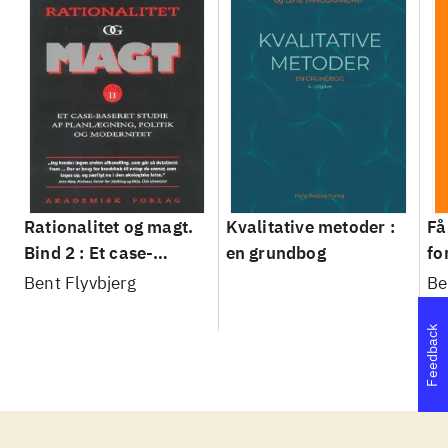
Rationalitet og magt.
Kvalitative metoder :
Få
Bind 2 : Et case-
en grundbog
fo
baseret studie af
su
Bent Flyvbjerg
Be
planlægning, politik og
sl
modernitet
Feedback