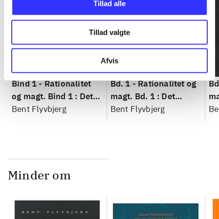
Tillad alle
Tillad valgte
Afvis
Bind 1 -
Rationalitet
Bd. 1 -
Rationalitet og
Bd
og magt. Bind 1 : Det
magt. Bd. 1 : Det
ma
konkretes videnskab
Bent Flyvbjerg
konkretes videnskab
Bent Flyvbjerg
ko
Be
Minder om