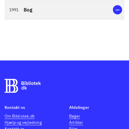
Bog
1991
Kontakt os
Afdelinger
Om Bibliotek.dk
Bøger
Hjælp og vejledning
Artikler
Kontakt os
Film