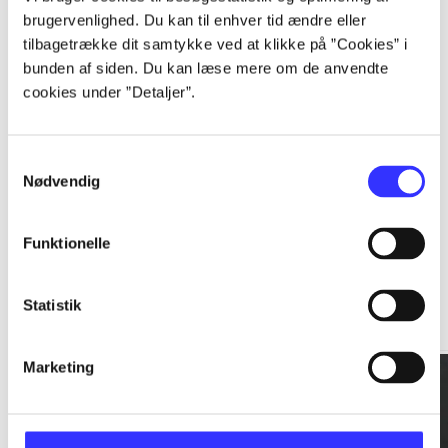
brugervenlighed. Du kan til enhver tid ændre eller
tilbagetrække dit samtykke ved at klikke på ”Cookies” i
...
bunden af siden. Du kan læse mere om de anvendte
cookies under ”Detaljer”.
...
Samtykkevalg
Nødvendig
Funktionelle
Rationalitet og magt
Statistik
Gå til serien
Marketing