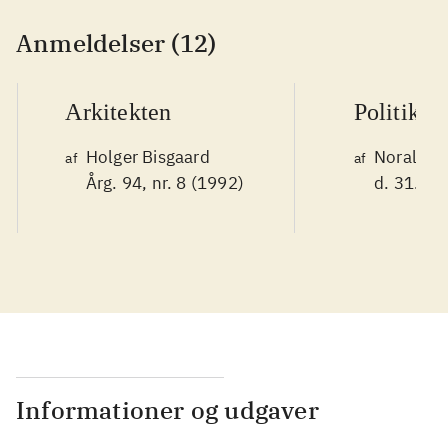
Anmeldelser (12)
Arkitekten
Politiken
Holger Bisgaard
Noralv V
af
af
Årg. 94, nr. 8 (1992)
d. 31. ok
Informationer og udgaver