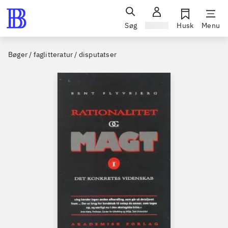
Søg
Log ind
Husk
Menu
Bøger / faglitteratur / disputatser