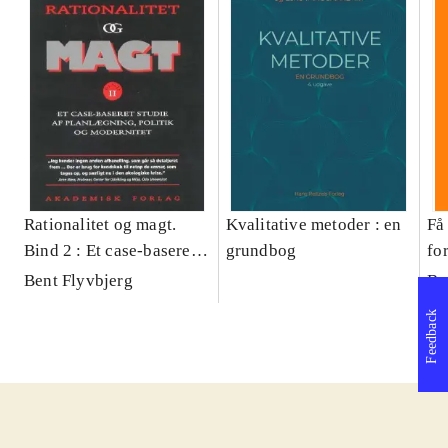
Rationalitet og magt.
Kvalitative metoder : en
Få 
Bind 2 : Et case-baseret
grundbog
fo
studie af planlægning,
og 
Bent Flyvbjerg
Be
politik og modernitet
pr
Feedback