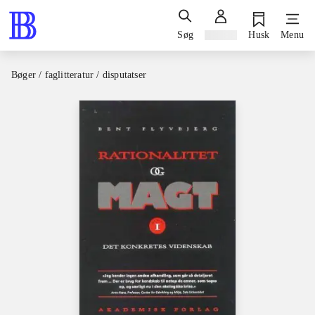
Søg
Log ind
Husk
Menu
Bøger / faglitteratur / disputatser