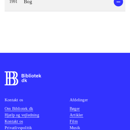
Bog
1991
Kontakt os
Afdelinger
Om Bibliotek.dk
Bøger
Hjælp og vejledning
Artikler
Kontakt os
Film
Privatlivspolitik
Musik