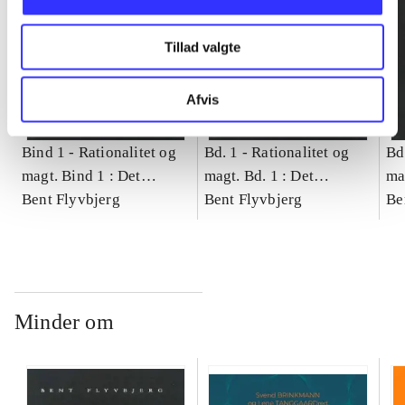
Tillad valgte
Afvis
Bind 1 -
Rationalitet og
Bd. 1 -
Rationalitet og
Bd
magt. Bind 1 : Det
magt. Bd. 1 : Det
ma
konkretes videnskab
Bent Flyvbjerg
konkretes videnskab
Bent Flyvbjerg
ko
Be
Minder om