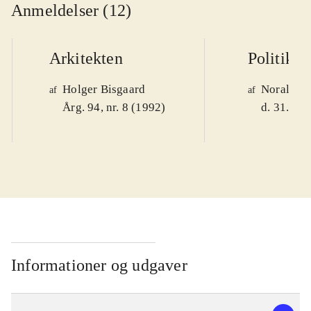
Anmeldelser (12)
Arkitekten
Politiken
Holger Bisgaard
Noralv V
af
af
Årg. 94, nr. 8 (1992)
d. 31. okt
Informationer og udgaver