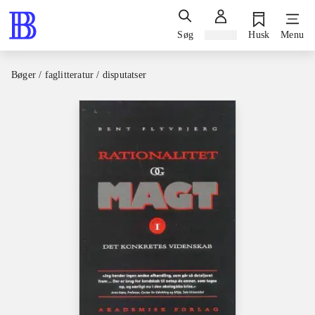
Søg
Log ind
Husk
Menu
Bøger / faglitteratur / disputatser