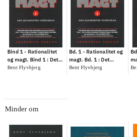
Bind 1 -
Rationalitet
Bd. 1 -
Rationalitet og
Bd
og magt. Bind 1 : Det
magt. Bd. 1 : Det
ma
konkretes videnskab
konkretes videnskab
ko
Bent Flyvbjerg
Bent Flyvbjerg
Be
Minder om