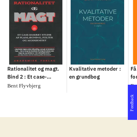
Rationalitet og magt.
Kvalitative metoder :
Få
Bind 2 : Et case-
en grundbog
fo
baseret studie af
su
Bent Flyvbjerg
Be
planlægning, politik og
sl
Feedback
modernitet