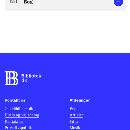
Bog
1991
Kontakt os
Afdelinger
Om Bibliotek.dk
Bøger
Hjælp og vejledning
Artikler
Kontakt os
Film
Privatlivspolitik
Musik