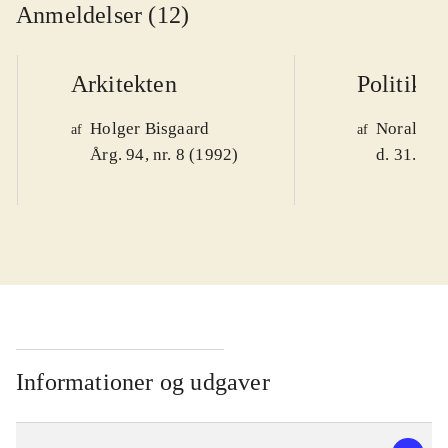
Anmeldelser (12)
Arkitekten
Politiken
Holger Bisgaard
Noralv V
af
af
Årg. 94, nr. 8 (1992)
d. 31. okt
Informationer og udgaver