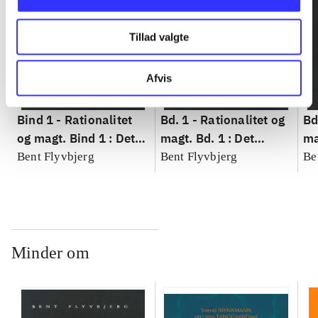
Tillad valgte
Afvis
Bind 1 -
Rationalitet
Bd. 1 -
Rationalitet og
Bd
og magt. Bind 1 : Det
magt. Bd. 1 : Det
ma
konkretes videnskab
konkretes videnskab
ko
Bent Flyvbjerg
Bent Flyvbjerg
Be
Minder om