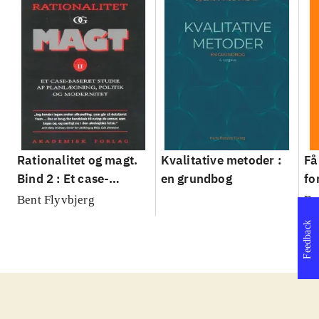
Rationalitet og magt.
Kvalitative metoder :
Få
Bind 2 : Et case-
en grundbog
fo
baseret studie af
su
Bent Flyvbjerg
Be
planlægning, politik og
sl
Feedback
modernitet