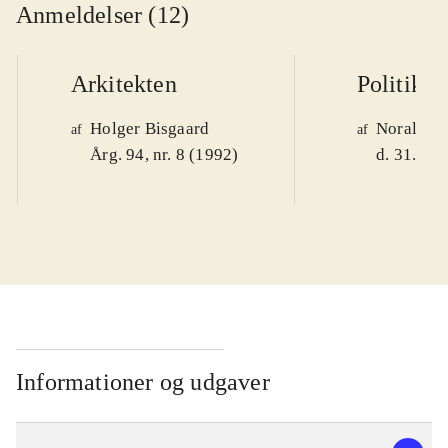
Anmeldelser (12)
Arkitekten
Politiken
Holger Bisgaard
Noralv V
af
af
Årg. 94, nr. 8 (1992)
d. 31. okt
Informationer og udgaver