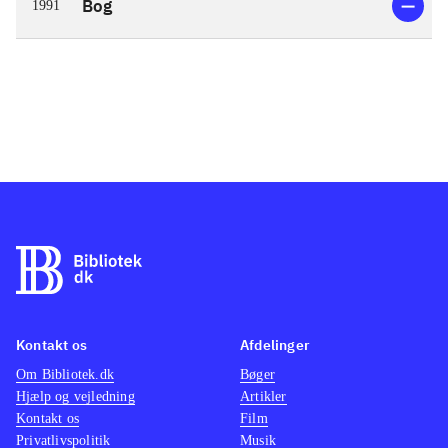
Bog
1991
Kontakt os
Afdelinger
Om Bibliotek.dk
Bøger
Hjælp og vejledning
Artikler
Kontakt os
Film
Privatlivspolitik
Musik