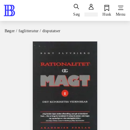
Søg
Log ind
Husk
Menu
Bøger / faglitteratur / disputatser