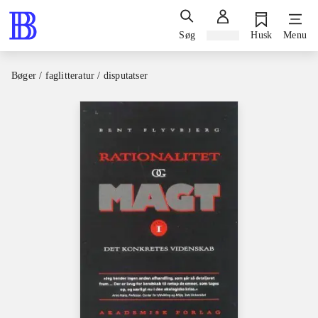
Søg
Log ind
Husk
Menu
Bøger / faglitteratur / disputatser