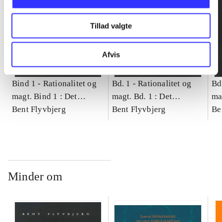
Tillad valgte
Afvis
Bind 1 -
Rationalitet og
Bd. 1 -
Rationalitet og
Bd
magt. Bind 1 : Det
magt. Bd. 1 : Det
ma
konkretes videnskab
Bent Flyvbjerg
konkretes videnskab
Bent Flyvbjerg
ko
Be
Minder om