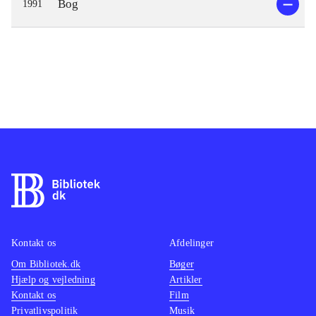
Bog
1991
Kontakt os
Afdelinger
Om Bibliotek.dk
Bøger
Hjælp og vejledning
Artikler
Kontakt os
Film
Privatlivspolitik
Musik