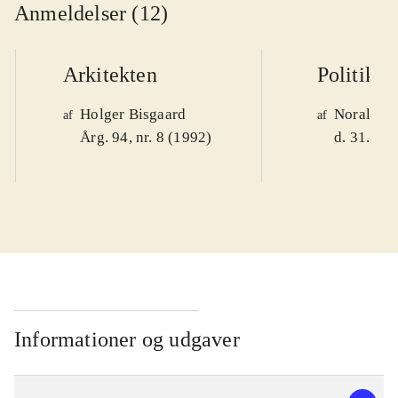
Anmeldelser (12)
Arkitekten
Politiken
Holger Bisgaard
Noralv V
af
af
Årg. 94, nr. 8 (1992)
d. 31. okt
Informationer og udgaver