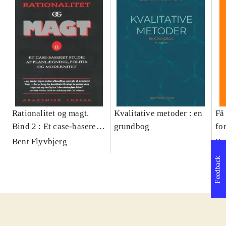
Rationalitet og magt.
Kvalitative metoder : en
Få 
Bind 2 : Et case-baseret
grundbog
fo
studie af planlægning,
og 
Bent Flyvbjerg
Be
politik og modernitet
pr
Feedback