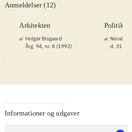
Anmeldelser (12)
Arkitekten
Politiken
Holger Bisgaard
Noralv V
af
af
Årg. 94, nr. 8 (1992)
d. 31. ok
Informationer og udgaver