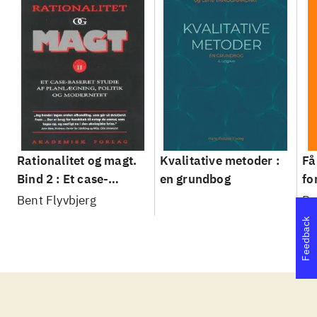
Rationalitet og magt.
Kvalitative metoder :
Få
Bind 2 : Et case-
en grundbog
fo
baseret studie af
su
Bent Flyvbjerg
Be
planlægning, politik og
sl
Feedback
modernitet