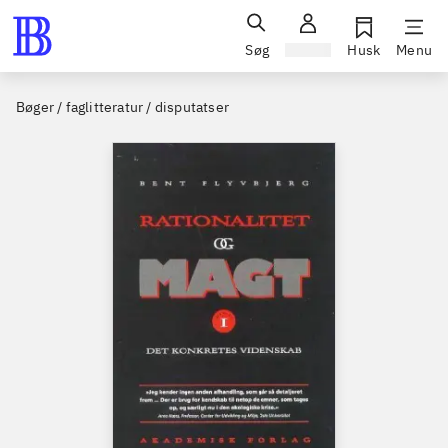
Søg
Log ind
Husk
Menu
Bøger / faglitteratur / disputatser