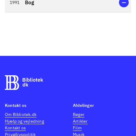
Bog
1991
Kontakt os
Afdelinger
Om Bibliotek.dk
Bøger
Hjælp og vejledning
Artikler
Kontakt os
Film
Privatlivspolitik
Musik