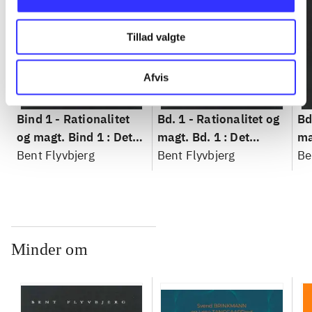
Tillad valgte
Afvis
Bind 1 -
Rationalitet
Bd. 1 -
Rationalitet og
Bd
og magt. Bind 1 : Det
magt. Bd. 1 : Det
ma
konkretes videnskab
Bent Flyvbjerg
konkretes videnskab
Bent Flyvbjerg
ko
Be
Minder om