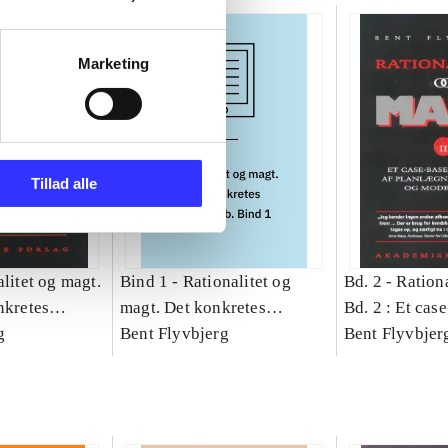
Marketing
Tillad alle
litet og magt.
Bind 1 -
Rationalitet og
Bd. 2 -
Rationa
nkretes
magt. Det konkretes
Bd. 2 : Et cas
g
videnskab. Bind 1
Bent Flyvbjerg
studie af plan
Bent Flyvbjer
politik og mod