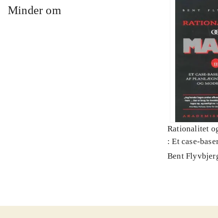
Minder om
Rationalitet o
: Et case-baser
planlægning, p
Bent Flyvbjer
modernitet