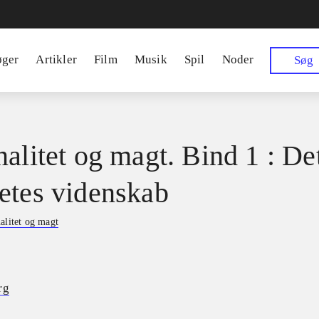
øger
Artikler
Film
Musik
Spil
Noder
Søg
nalitet og magt. Bind 1 : De
etes videnskab
alitet og magt
rg