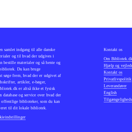
en samlet indgang til alle danske
Kontakt os
erialer og til hvad der udgives i
Om Bibliotek.d
 bestille materialer og så hente og
Hjælp og vejled
 bibliotek. Du kan bruge
Kontakt os
 at søge frem, hvad der er udgivet af
Privatlivspolitik
sskrifter, artikler, e-bøger,
Leverandører
bliotek.dk er altså ikke et fysisk
English
n database og service over hvad der
Tilgængeligheds
 offentlige biblioteker, som du kan
eret til dit lokale bibliotek.
ieindstillinger