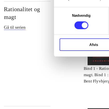
Rationalitet og
Samtykkevalg
Nødvendig
magt
Gå til serien
Afvis
Bind 1 -
Ratio
magt. Bind 1 :
videnskab
Bent Flyvbjer