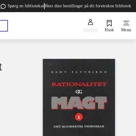
Spørg en bibliotekar
Hent dine bestillinger på dit foretrukne bibliotek
Log ind
Husk
Menu
t