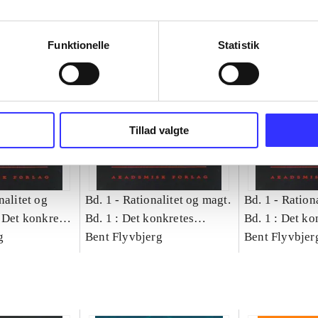
Funktionelle
Statistik
Tillad valgte
nalitet og
Bd. 1 -
Rationalitet og magt.
Bd. 1 -
Rationa
 Det konkretes
Bd. 1 : Det konkretes
Bd. 1 : Det ko
g
videnskab
Bent Flyvbjerg
videnskab
Bent Flyvbjer