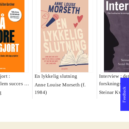
jort :
En lykkelig slutning
Interview : de
llem succes og
forskningsint
Anne Louise Morseth (f.
Feedback
lags projekter
håndværk
g
1984)
Steinar Kvale