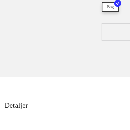
Bog
Detaljer
...
...
...