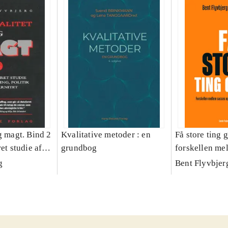
g magt. Bind 2
Kvalitative metoder : en
Få store ting g
et studie af
grundbog
forskellen me
olitik og
fiasko i alle s
g
Bent Flyvbjer