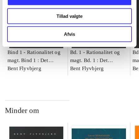
Tillad valgte
Afvis
Bind 1 -
Rationalitet og
Bd. 1 -
Rationalitet og
Bd
magt. Bind 1 : Det
magt. Bd. 1 : Det
ma
konkretes videnskab
Bent Flyvbjerg
konkretes videnskab
Bent Flyvbjerg
ko
Be
Minder om