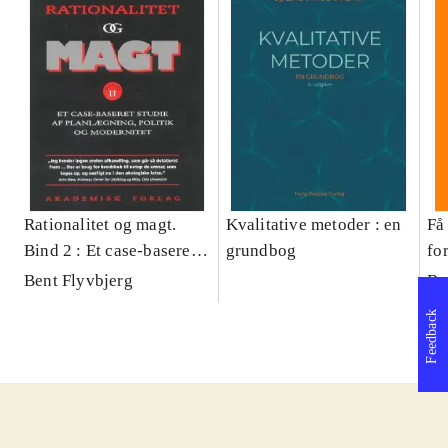
Rationalitet og magt.
Kvalitative metoder : en
Få 
Bind 2 : Et case-baseret
grundbog
fo
studie af planlægning,
og 
Bent Flyvbjerg
Be
politik og modernitet
pr
Feedback