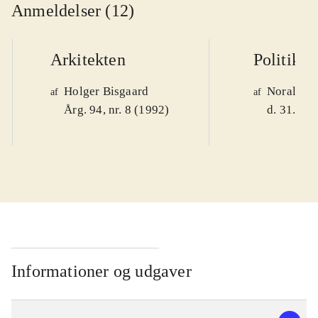
Anmeldelser (12)
Arkitekten
Politiken
Holger Bisgaard
Noralv V
af
af
Årg. 94, nr. 8 (1992)
d. 31. okt
Informationer og udgaver