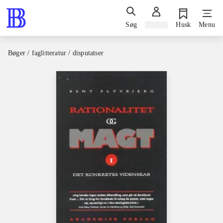
Søg
Log ind
Husk
Menu
Bøger / faglitteratur / disputatser