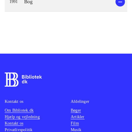
Bog
1991
Kontakt os
Afdelinger
Om Bibliotek.dk
Bøger
Hjælp og vejledning
Artikler
Kontakt os
Film
Privatlivspolitik
Musik