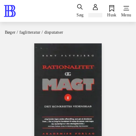
Søg
Log ind
Husk
Menu
Bøger / faglitteratur / disputatser