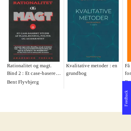
Rationalitet og magt.
Kvalitative metoder : en
Få 
Bind 2 : Et case-baseret
grundbog
fo
studie af planlægning,
og 
Bent Flyvbjerg
Be
politik og modernitet
pr
Feedback