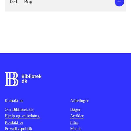
Bog
1991
Kontakt os
Afdelinger
Om Bibliotek.dk
Bøger
Hjælp og vejledning
Artikler
Kontakt os
Film
Privatlivspolitik
Musik