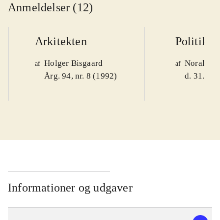
Anmeldelser (12)
Arkitekten
Politiken
Holger Bisgaard
Noralv V
af
af
Årg. 94, nr. 8 (1992)
d. 31. okt
Informationer og udgaver