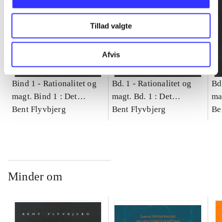
Tillad valgte
Afvis
Bind 1 -
Rationalitet og
Bd. 1 -
Rationalitet og
Bd
magt. Bind 1 : Det
magt. Bd. 1 : Det
ma
konkretes videnskab
Bent Flyvbjerg
konkretes videnskab
Bent Flyvbjerg
ko
Be
Minder om