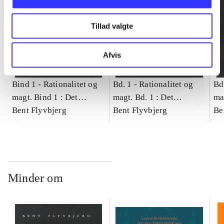
Tillad valgte
Afvis
Bind 1 -
Rationalitet og
Bd. 1 -
Rationalitet og
Bd
magt. Bind 1 : Det
magt. Bd. 1 : Det
ma
konkretes videnskab
Bent Flyvbjerg
konkretes videnskab
Bent Flyvbjerg
ko
Be
Minder om