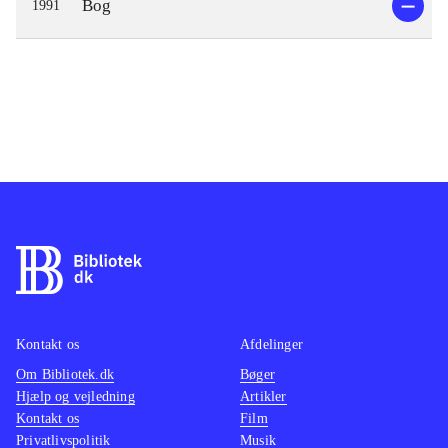
Bog
1991
Kontakt os
Afdelinger
Om Bibliotek.dk
Bøger
Hjælp og vejledning
Artikler
Kontakt os
Film
Privatlivspolitik
Musik