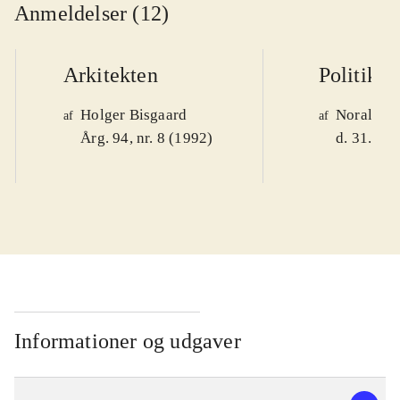
Anmeldelser (12)
Arkitekten
Politiken
Holger Bisgaard
Noralv V
af
af
Årg. 94, nr. 8 (1992)
d. 31. okt
Informationer og udgaver