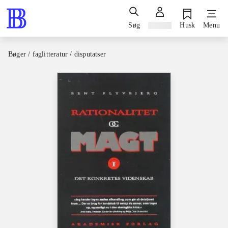
Søg
Log ind
Husk
Menu
Bøger / faglitteratur / disputatser