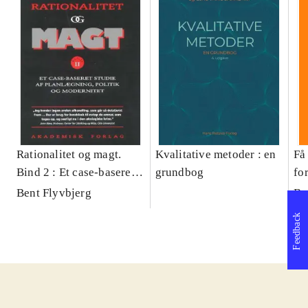
Rationalitet og magt.
Kvalitative metoder : en
Få 
Bind 2 : Et case-baseret
grundbog
fo
studie af planlægning,
og 
Bent Flyvbjerg
Be
politik og modernitet
pr
Feedback