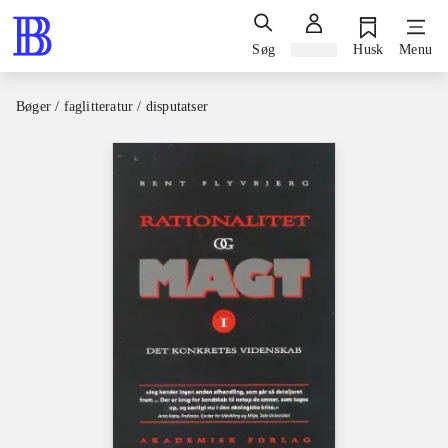
Søg
Log ind
Husk
Menu
Bøger / faglitteratur / disputatser