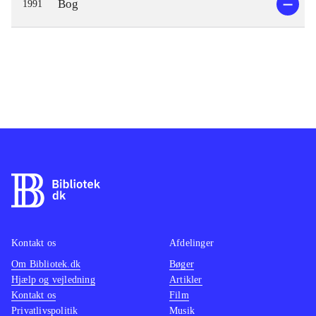
Bog
1991
Kontakt os
Afdelinger
Om Bibliotek.dk
Bøger
Hjælp og vejledning
Artikler
Kontakt os
Film
Privatlivspolitik
Musik