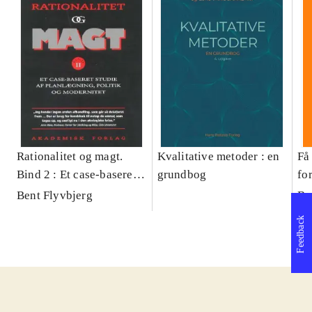
Rationalitet og magt.
Kvalitative metoder : en
Få 
Bind 2 : Et case-baseret
grundbog
fo
studie af planlægning,
og 
Bent Flyvbjerg
Be
politik og modernitet
pr
Feedback