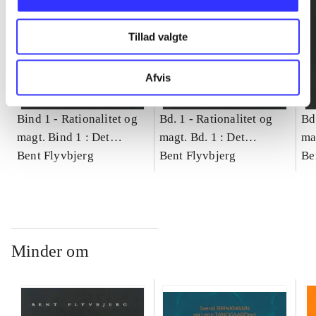
Tillad valgte
Afvis
Bind 1 -
Rationalitet og
Bd. 1 -
Rationalitet og
Bd
magt. Bind 1 : Det
magt. Bd. 1 : Det
ma
konkretes videnskab
Bent Flyvbjerg
konkretes videnskab
Bent Flyvbjerg
ko
Be
Minder om