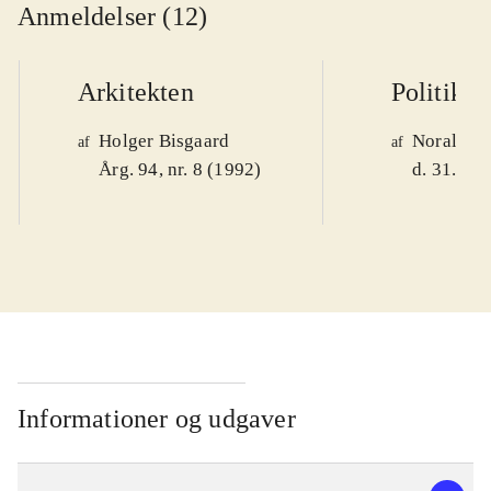
Anmeldelser (12)
Arkitekten
Politiken
Holger Bisgaard
Noralv V
af
af
Årg. 94, nr. 8 (1992)
d. 31. okt
Informationer og udgaver