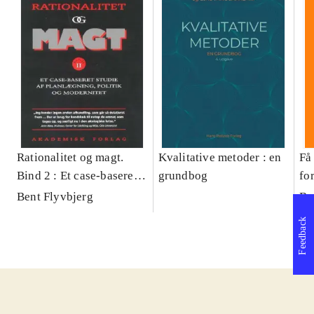
Rationalitet og magt.
Kvalitative metoder : en
Få 
Bind 2 : Et case-baseret
grundbog
fo
studie af planlægning,
og 
Bent Flyvbjerg
Be
politik og modernitet
pr
Feedback