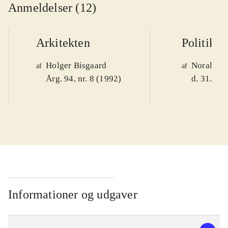
Anmeldelser (12)
Arkitekten
Politiken
Holger Bisgaard
Noralv V
af
af
Årg. 94, nr. 8 (1992)
d. 31. okt
Informationer og udgaver