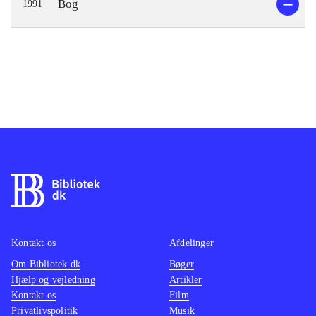
Bog
1991
Kontakt os
Afdelinger
Om Bibliotek.dk
Bøger
Hjælp og vejledning
Artikler
Kontakt os
Film
Privatlivspolitik
Musik