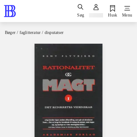
Søg
Log ind
Husk
Menu
Bøger / faglitteratur / disputatser