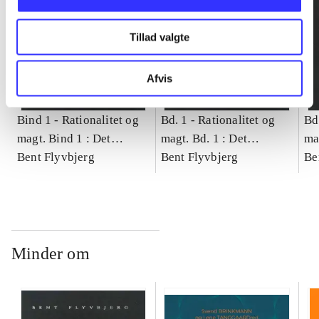
Tillad valgte
Afvis
Bind 1 -
Rationalitet og
Bd. 1 -
Rationalitet og
Bd
magt. Bind 1 : Det
magt. Bd. 1 : Det
ma
konkretes videnskab
Bent Flyvbjerg
konkretes videnskab
Bent Flyvbjerg
ko
Be
Minder om