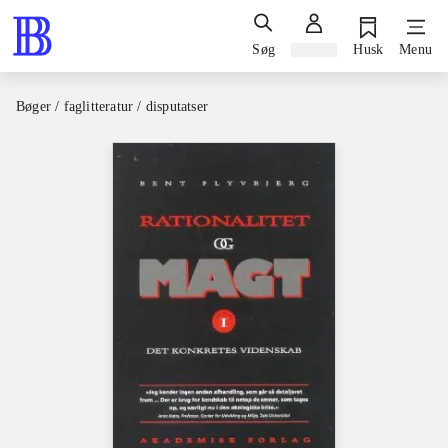
Søg
Log ind
Husk
Menu
Bøger / faglitteratur / disputatser