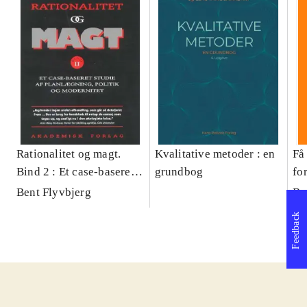
Rationalitet og magt.
Kvalitative metoder : en
Få 
Bind 2 : Et case-baseret
grundbog
fo
studie af planlægning,
og 
Bent Flyvbjerg
Be
politik og modernitet
pr
Feedback