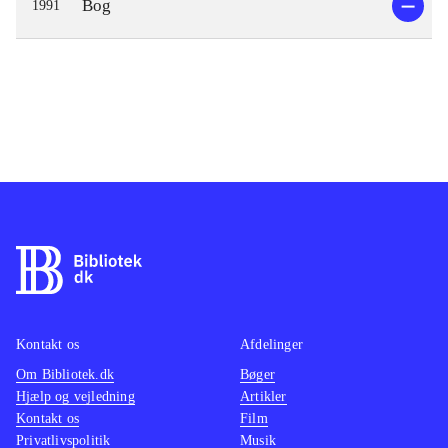
Bog
1991
Kontakt os
Afdelinger
Om Bibliotek.dk
Bøger
Hjælp og vejledning
Artikler
Kontakt os
Film
Privatlivspolitik
Musik