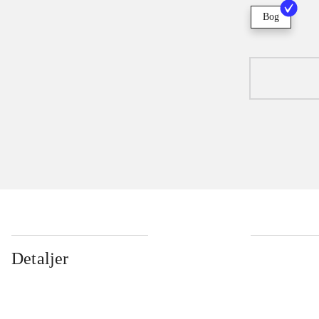
Bog
Detaljer
...
...
...