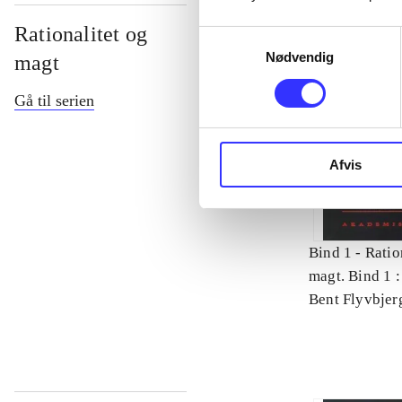
Rationalitet og
Samtykkevalg
Nødvendig
magt
Gå til serien
Afvis
Bind 1 -
Ratio
magt. Bind 1 :
videnskab
Bent Flyvbjer