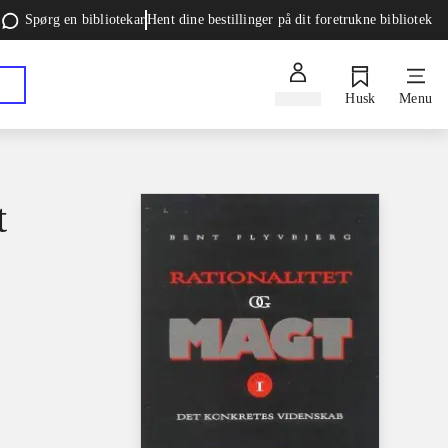
Spørg en bibliotekar
Hent dine bestillinger på dit foretrukne bibliotek
Log ind
Husk
Menu
t