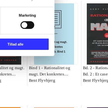
Marketing
Tillad alle
litet og magt.
Bind 1 -
Rationalitet og
Bd. 2 -
Rationa
nkretes
magt. Det konkretes
Bd. 2 : Et cas
g
videnskab. Bind 1
Bent Flyvbjerg
studie af plan
Bent Flyvbjer
politik og mod