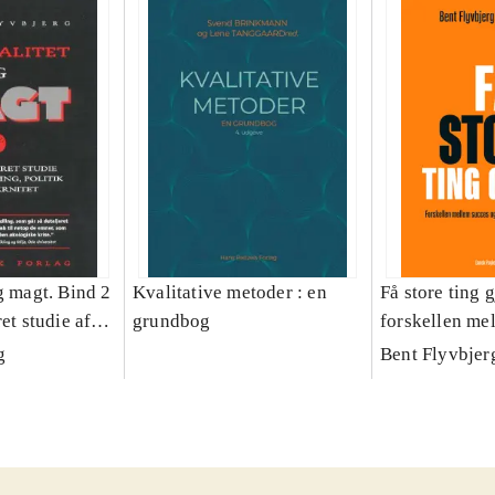
g magt. Bind 2
Kvalitative metoder : en
Få store ting g
et studie af
grundbog
forskellen me
olitik og
fiasko i alle s
g
Bent Flyvbjer