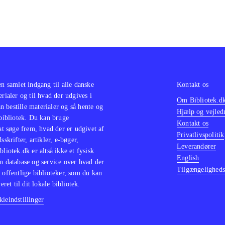
en samlet indgang til alle danske
Kontakt os
erialer og til hvad der udgives i
Om Bibliotek.d
 bestille materialer og så hente og
Hjælp og vejled
 bibliotek. Du kan bruge
Kontakt os
 at søge frem, hvad der er udgivet af
Privatlivspolitik
sskrifter, artikler, e-bøger,
Leverandører
bliotek.dk er altså ikke et fysisk
English
n database og service over hvad der
Tilgængeligheds
 offentlige biblioteker, som du kan
eret til dit lokale bibliotek.
ieindstillinger