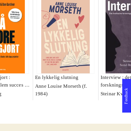
jort :
En lykkelig slutning
Interview : de
llem succes og
forskningsint
Anne Louise Morseth (f.
Feedback
lags projekter
håndværk
g
1984)
Steinar Kvale