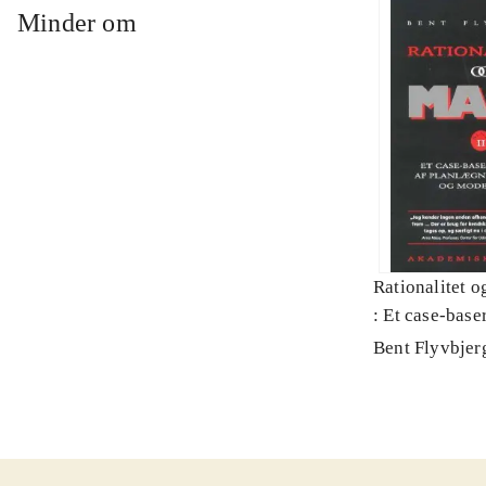
Minder om
Rationalitet o
: Et case-baser
planlægning, p
Bent Flyvbjer
modernitet