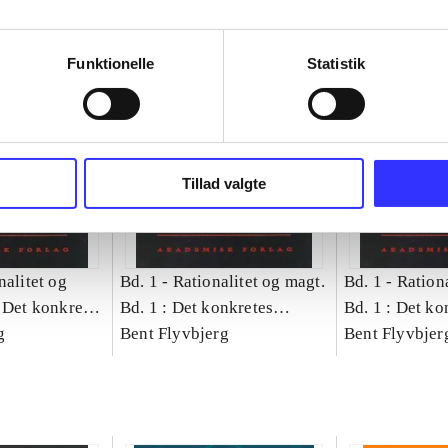
Funktionelle
Statistik
Tillad valgte
nalitet og
Bd. 1 -
Rationalitet og magt.
Bd. 1 -
Rationa
 Det konkretes
Bd. 1 : Det konkretes
Bd. 1 : Det ko
g
videnskab
Bent Flyvbjerg
videnskab
Bent Flyvbjer