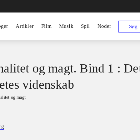
øger
Artikler
Film
Musik
Spil
Noder
Søg
nalitet og magt. Bind 1 : De
etes videnskab
alitet og magt
rg